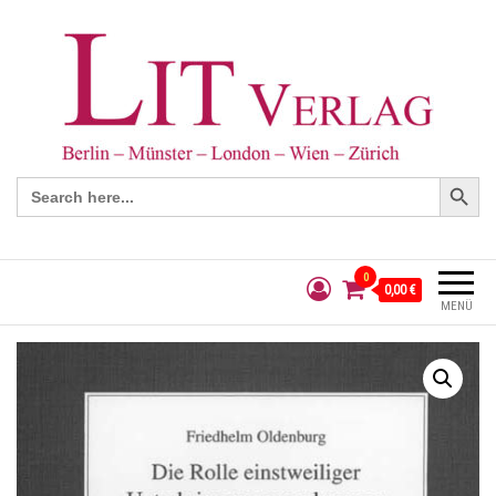
Search Button
Search
for:
0
0,00 €
MENÜ