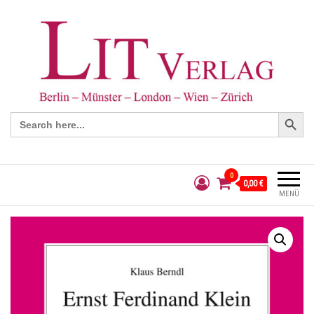
Search Button
Search
for:
0
0,00 €
MENÜ