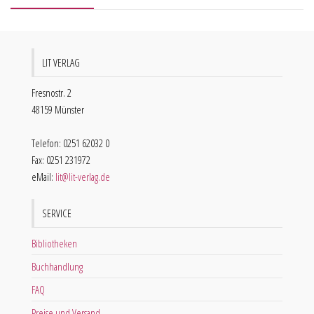
LIT VERLAG
Fresnostr. 2
48159 Münster
Telefon: 0251 62032 0
Fax: 0251 231972
eMail:
lit@lit-verlag.de
SERVICE
Bibliotheken
Buchhandlung
FAQ
Preise und Versand