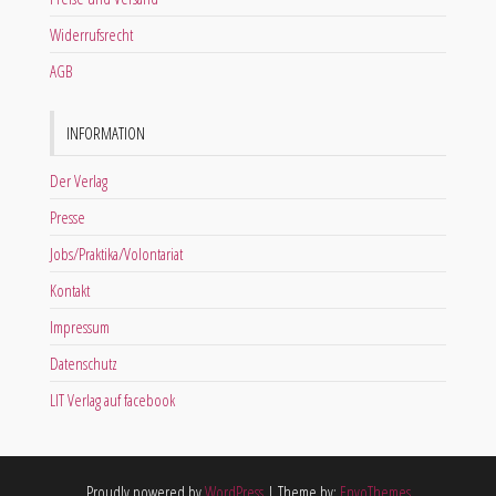
Widerrufsrecht
AGB
INFORMATION
Der Verlag
Presse
Jobs/Praktika/Volontariat
Kontakt
Impressum
Datenschutz
LIT Verlag auf facebook
Proudly powered by
WordPress
|
Theme by:
EnvoThemes