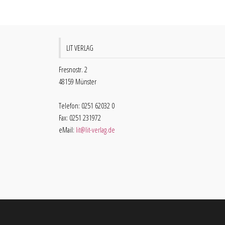
LIT VERLAG
Fresnostr. 2
48159 Münster
Telefon: 0251 62032 0
Fax: 0251 231972
eMail:
lit@lit-verlag.de