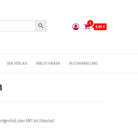
Search Button
0
0,00 €
DER VERLAG
BIBLIOTHEKEN
BUCHHANDLUNG
n
tgenbild über MRT bis Ultraschall