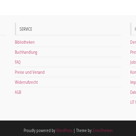
SERVICE
Bibliotheken
Der
Buchhandlung
Pre
FAQ
Job
Preise und Versand
Kon
Widerrufsrecht
Imp
AGB
Dat
LIT
Proudly powered by
WordPress
|
Theme by:
EnvoThemes