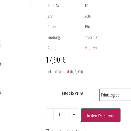
Band-Nr.
10
Jahr
2002
Seiten
196
Bindung
broschiert
Reihe
Medizin
17,90
€
und inkl.
Versand
(D, A, CH)
eBook/Print
-
+
In den Warenkorb