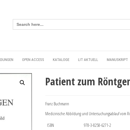
Search
for:
LDUNGEN
OPEN ACCESS
KATALOGE
LIT AKTUELL
MANUSKRIPT
Patient zum Röntge
Franz Buchmann
Medizinische Abbildung und Untersuchungsablauf vom Rön
ISBN
978-3-8258-6271-2