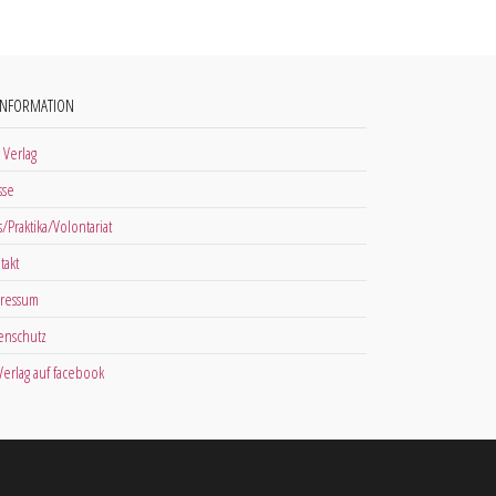
INFORMATION
 Verlag
sse
s/Praktika/Volontariat
takt
ressum
enschutz
 Verlag auf facebook