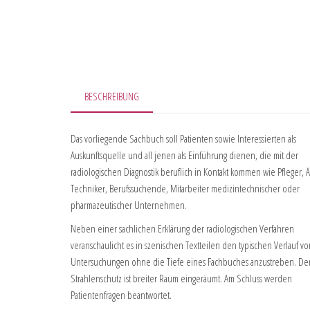
BESCHREIBUNG
Das vorliegende Sachbuch soll Patienten sowie Interessierten als
Auskunftsquelle und all jenen als Einführung dienen, die mit der
radiologischen Diagnostik beruflich in Kontakt kommen wie Pfleger, Ä
Techniker, Berufssuchende, Mitarbeiter medizintechnischer oder
pharmazeutischer Unternehmen.
Neben einer sachlichen Erklärung der radiologischen Verfahren
veranschaulicht es in szenischen Textteilen den typischen Verlauf vo
Untersuchungen ohne die Tiefe eines Fachbuches anzustreben. D
Strahlenschutz ist breiter Raum eingeräumt. Am Schluss werden
Patientenfragen beantwortet.