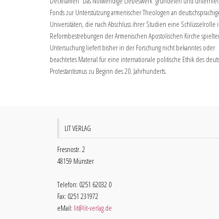
Decknamen “Das Notwendige Liebeswerk” gründeten und unterhiel
Fonds zur Unterstützung armenischer Theologen an deutschsprachi
Universitäten, die nach Abschluss ihrer Studien eine Schlüsselrolle 
Reformbestrebungen der Armenischen Apostolischen Kirche spielte
Untersuchung liefert bisher in der Forschung nicht bekanntes oder
beachtetes Material für eine internationale politische Ethik des deu
Protestantismus zu Beginn des 20. Jahrhunderts.
LIT VERLAG
Fresnostr. 2
48159 Münster
Telefon: 0251 62032 0
Fax: 0251 231972
eMail:
lit@lit-verlag.de