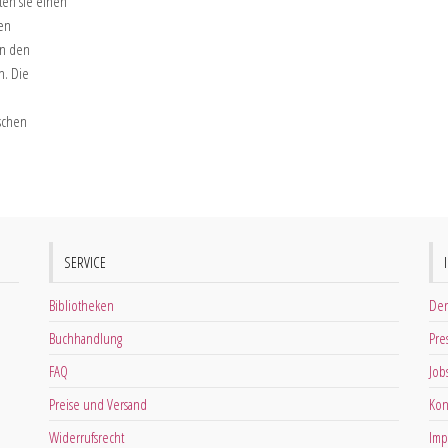
ten sie einen
gen
in den
n. Die
tschen
SERVICE
Bibliotheken
Der
Buchhandlung
Pre
FAQ
Job
Preise und Versand
Kon
Widerrufsrecht
Imp