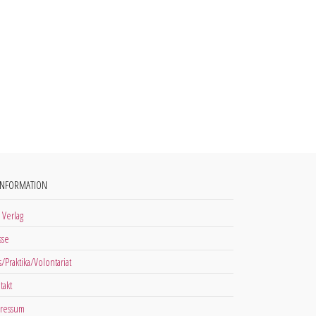
INFORMATION
 Verlag
sse
s/Praktika/Volontariat
takt
ressum