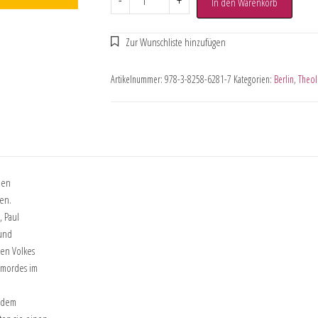
-
+
In den Warenkorb
Artikelnummer:
978-3-8258-6281-7
Kategorien:
Berlin
,
Theol
hen
ien.
, Paul
 und
hen Volkes
rmordes im
r dem