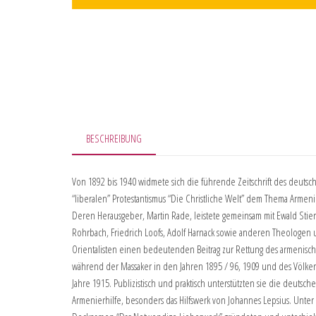
BESCHREIBUNG
Von 1892 bis 1940 widmete sich die führende Zeitschrift des deutsc
“liberalen” Protestantismus “Die Christliche Welt” dem Thema Armen
Deren Herausgeber, Martin Rade, leistete gemeinsam mit Ewald Stier
Rohrbach, Friedrich Loofs, Adolf Harnack sowie anderen Theologen
Orientalisten einen bedeutenden Beitrag zur Rettung des armenisc
während der Massaker in den Jahren 1895 / 96, 1909 und des Völke
Jahre 1915. Publizistisch und praktisch unterstützten sie die deutsche
Armenierhilfe, besonders das Hilfswerk von Johannes Lepsius. Unte