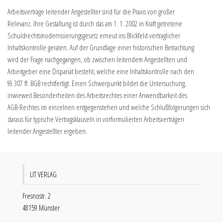
Arbeitsverträge leitender Angestellter sind für die Praxis von großer
Relevanz. Ihre Gestaltung ist durch das am 1. 1. 2002 in Kraft getretene
Schuldrechtsmodernisierungsgesetz erneut ins Blickfeld vertraglicher
Inhaltskontrolle geraten. Auf der Grundlage einer historischen Betrachtung
wird der Frage nachgegangen, ob zwischen leitendem Angestellten und
Arbeitgeber eine Dispariät besteht, welche eine Inhaltskontrolle nach den
§§ 307 ff. BGB rechtfertigt. Einen Schwerpunkt bildet die Untersuchung,
inwieweit Besonderheiten des Arbeitsrechtes einer Anwendbarkeit des
AGB-Rechtes im einzelnen entgegenstehen und welche Schlußfolgerungen sich
daraus für typische Vertragsklauseln in vorformulierten Arbeitsverträgen
leitender Angestellter ergeben.
LIT VERLAG
Fresnostr. 2
48159 Münster