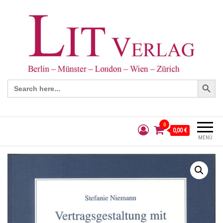
Search Button
Search
for:
0
0,00 €
MENÜ