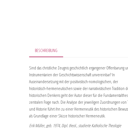
BESCHREIBUNG
Sind das christliche Zeugnis geschichtlich ergangener Offenbarung 
Instrumentarien der Geschichtswissenschaft unvereinbar? In
Auseinandersetzung mit der positivistisch-nomologischen, der
historistisch-hermeneutischen sowie der narrativistischen Tradition d
historischen Denkens geht der Autor dieser für die Fundamentalthe
zentralen Frage nach. Die Analyse der jeweiligen Zuordnungen von
und Historie führt ihn zu einer Hermeneutik des historischen Bewuss
als Grundlage einer Skizze historischer Hermeneutik.
Erik Müller, geb. 1974, Dipl. theol., studierte Katholische Theologie