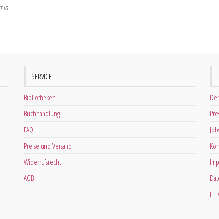
t in
SERVICE
Bibliotheken
Der
Buchhandlung
Pre
FAQ
Job
Preise und Versand
Kon
Widerrufsrecht
Imp
AGB
Dat
LIT