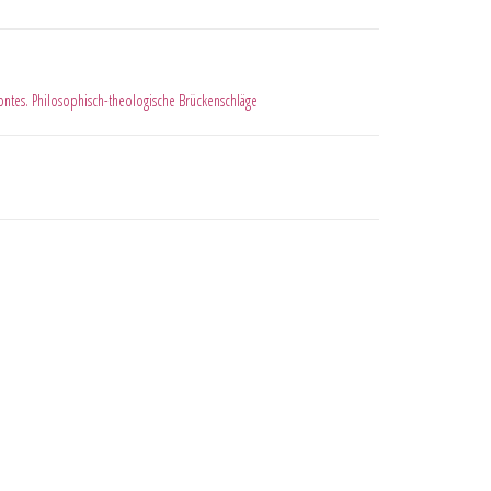
ontes. Philosophisch-theologische Brückenschläge