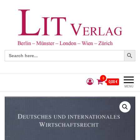
Search Button
Search
for:
0
0,00 €
MENÜ