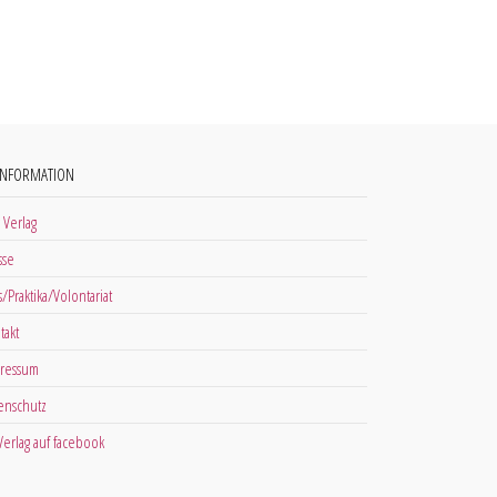
INFORMATION
 Verlag
sse
s/Praktika/Volontariat
takt
ressum
enschutz
 Verlag auf facebook