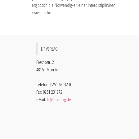
ergibt sich die Notwendigkeit einer interdisziplinären
Zwiesprache.
LIT VERLAG
Fresnostr. 2
48159 Münster
Telefon: 0251 62032 0
Fax: 0251 231972
eMail:
lit@lit-verlag.de