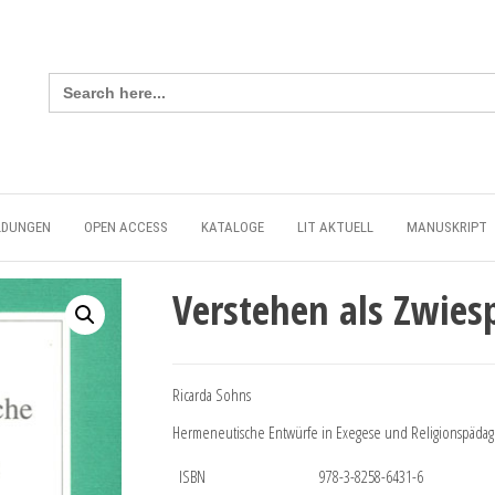
Search
for:
LDUNGEN
OPEN ACCESS
KATALOGE
LIT AKTUELL
MANUSKRIPT
Verstehen als Zwies
Ricarda Sohns
Hermeneutische Entwürfe in Exegese und Religionspädag
ISBN
978-3-8258-6431-6