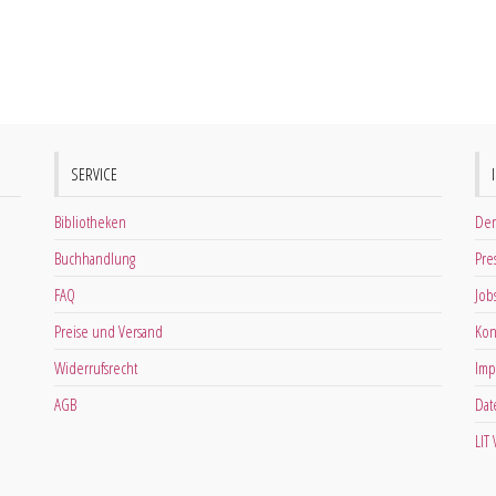
SERVICE
Bibliotheken
Der
Buchhandlung
Pre
FAQ
Job
Preise und Versand
Kon
Widerrufsrecht
Imp
AGB
Dat
LIT