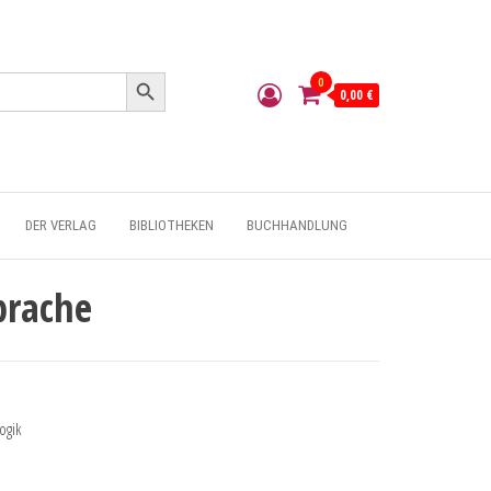
Search Button
0
0,00 €
DER VERLAG
BIBLIOTHEKEN
BUCHHANDLUNG
prache
ogik