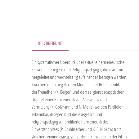
BESCHREIBUNG
Ein systematischer Überblick über aktuelle hermeneutische
Entwürfe in Exegese und Religionspädagogik, die diachron
hergeleitet und wechselseitig aufeinander bezogen werden.
Zwischen dem exegetischen Modell einer Hermeneutik
der Fremdheit (K. Berger) und dem religionspädagogischen
Doppel einer Hermeneutik von Aneignung und
Vermittlung (K. Goßmann und N. Mette) werden Parallelen
erkennbar, dagegen birgt die exegetisch und
religionspädagogisch profilierte Hermeneutik des
Einverständnisses (P. Stuhlmacher und K. E. Nipkow) trotz
gleicher Terminologie gegensätzliche Konzepte. In der Bilanz