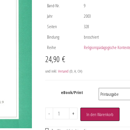
Band-Nr.
9
Jahr
2003
Seiten
328
Bindung
broschiert
Reihe
Religionspädagogische Kontex
24,90
€
und inkl.
Versand
(D, A, CH)
eBook/Print
-
+
In den Warenkorb