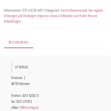
Artikelnummer:
978-3-8258-6491-X
Kategorien:
Geschichtswissenschaft
,
Vita regularis -
Ordnungen und Deutungen religiosen Lebens in Mittelalter und Früher Neuzeit.
Abhandlungen
BESCHREIBUNG
LIT VERLAG
Fresnostr. 2
48159 Münster
Telefon: 0251 62032 0
Fax: 0251 231972
eMail:
lit@lit-verlag.de