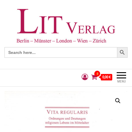
Search Button
Search
for:
0
0,00 €
MENÜ