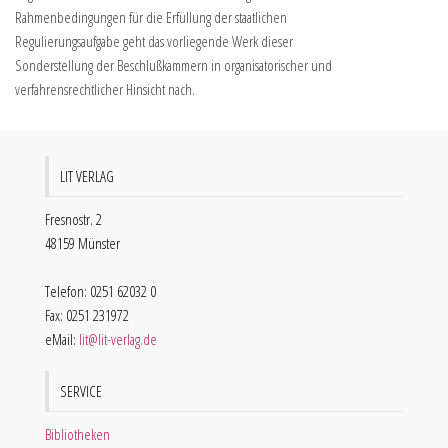
Rahmenbedingungen für die Erfüllung der staatlichen
Regulierungsaufgabe geht das vorliegende Werk dieser
Sonderstellung der Beschlußkammern in organisatorischer und
verfahrensrechtlicher Hinsicht nach.
LIT VERLAG
Fresnostr. 2
48159 Münster
Telefon: 0251 62032 0
Fax: 0251 231972
eMail:
lit@lit-verlag.de
SERVICE
Bibliotheken