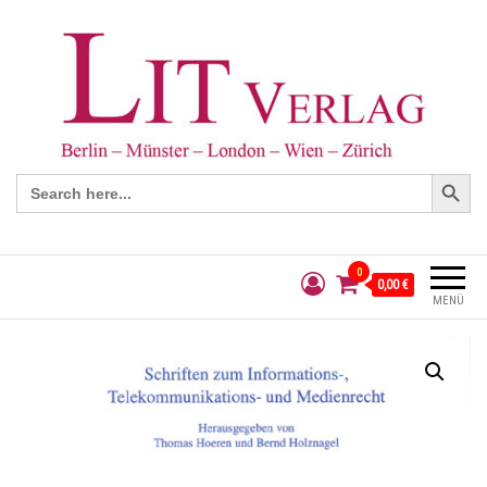
Search Button
Search
for:
0
0,00 €
MENÜ