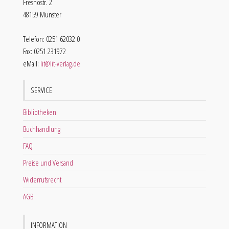
Fresnostr. 2
48159 Münster
Telefon: 0251 62032 0
Fax: 0251 231972
eMail:
lit@lit-verlag.de
SERVICE
Bibliotheken
Buchhandlung
FAQ
Preise und Versand
Widerrufsrecht
AGB
INFORMATION