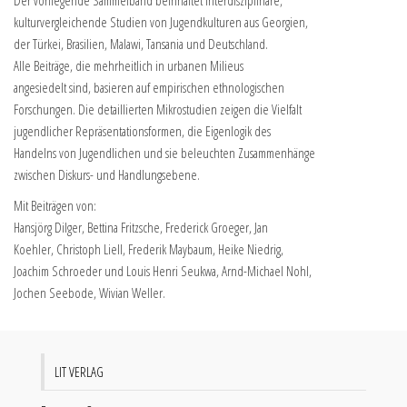
kulturvergleichende Studien von Jugendkulturen aus Georgien,
der Türkei, Brasilien, Malawi, Tansania und Deutschland.
Alle Beiträge, die mehrheitlich in urbanen Milieus
angesiedelt sind, basieren auf empirischen ethnologischen
Forschungen. Die detaillierten Mikrostudien zeigen die Vielfalt
jugendlicher Repräsentationsformen, die Eigenlogik des
Handelns von Jugendlichen und sie beleuchten Zusammenhänge
zwischen Diskurs- und Handlungsebene.
Mit Beiträgen von:
Hansjörg Dilger, Bettina Fritzsche, Frederick Groeger, Jan
Koehler, Christoph Liell, Frederik Maybaum, Heike Niedrig,
Joachim Schroeder und Louis Henri Seukwa, Arnd-Michael Nohl,
Jochen Seebode, Wivian Weller.
LIT VERLAG