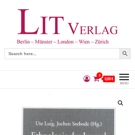
Search Button
Search
for:
0
0,00 €
MENÜ