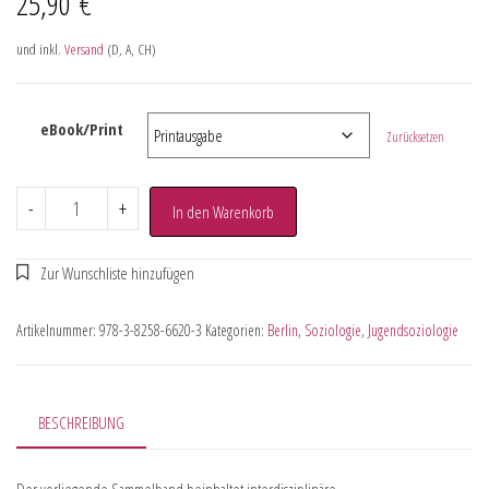
25,90
€
und inkl.
Versand
(D, A, CH)
eBook/Print
Zurücksetzen
-
+
In den Warenkorb
Artikelnummer:
978-3-8258-6620-3
Kategorien:
Berlin
,
Soziologie
,
Jugendsoziologie
BESCHREIBUNG
Der vorliegende Sammelband beinhaltet interdisziplinäre,