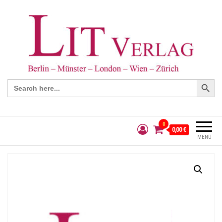
Search Button
Search
for:
0
0,00 €
MENÜ