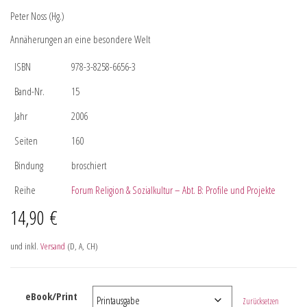
Peter Noss (Hg.)
Annäherungen an eine besondere Welt
ISBN
978-3-8258-6656-3
Band-Nr.
15
Jahr
2006
Seiten
160
Bindung
broschiert
Reihe
Forum Religion & Sozialkultur – Abt. B: Profile und Projekte
14,90
€
und inkl.
Versand
(D, A, CH)
eBook/Print
Zurücksetzen