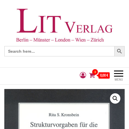
Search Button
Search
for:
0
0,00 €
MENÜ