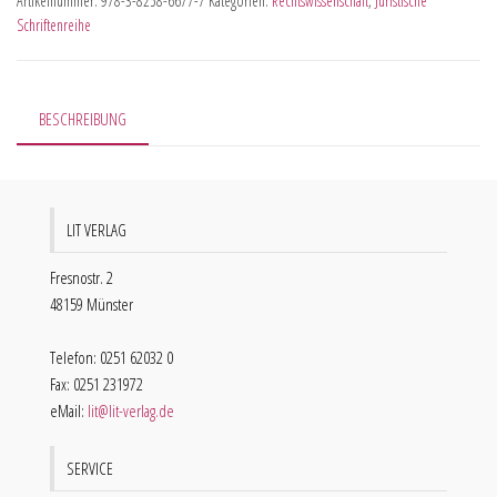
Artikelnummer:
978-3-8258-6677-7
Kategorien:
Rechtswissenschaft
,
Juristische
Schriftenreihe
BESCHREIBUNG
LIT VERLAG
Fresnostr. 2
48159 Münster
Telefon: 0251 62032 0
Fax: 0251 231972
eMail:
lit@lit-verlag.de
SERVICE