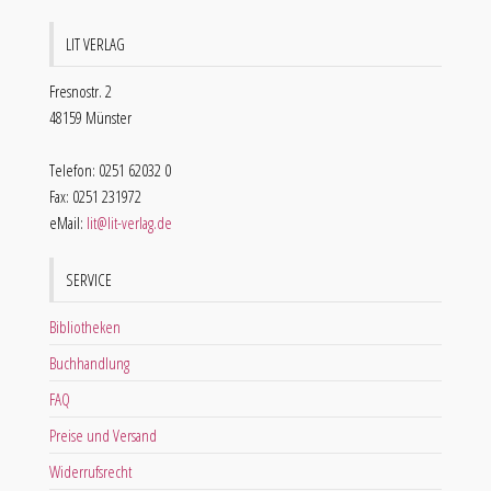
LIT VERLAG
Fresnostr. 2
48159 Münster
Telefon: 0251 62032 0
Fax: 0251 231972
eMail:
lit@lit-verlag.de
SERVICE
Bibliotheken
Buchhandlung
FAQ
Preise und Versand
Widerrufsrecht