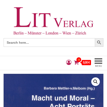
Search Button
Search
for:
0
0,00 €
MENÜ