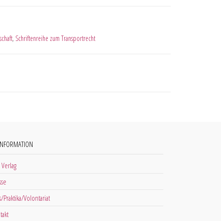
schaft
,
Schriftenreihe zum Transportrecht
INFORMATION
 Verlag
sse
s/Praktika/Volontariat
takt