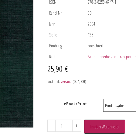
ISBN
978-3-8258-6747-1
Band-Nr.
30
Jahr
2004
Seiten
136
Bindung
broschiert
Reihe
Schriftenreihe zum Transportre
25,90
€
und inkl.
Versand
(D, A, CH)
eBook/Print
-
+
In den Warenkorb