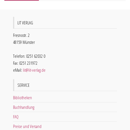
LIT VERLAG
Fresnostr. 2
48159 Münster
Telefon: 0251 62032 0
Fax: 0251 231972
eMail:
lit@lit-verlag.de
SERVICE
Bibliotheken
Buchhandlung
FAQ
Preise und Versand