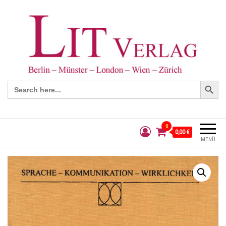
Search Button
Search
for:
0
0,00 €
MENÜ