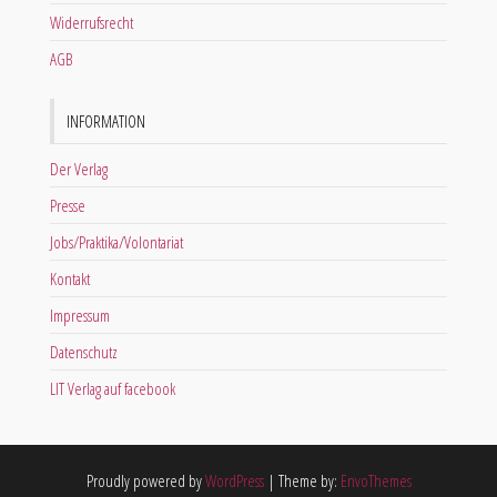
Widerrufsrecht
AGB
INFORMATION
Der Verlag
Presse
Jobs/Praktika/Volontariat
Kontakt
Impressum
Datenschutz
LIT Verlag auf facebook
Proudly powered by
WordPress
|
Theme by:
EnvoThemes