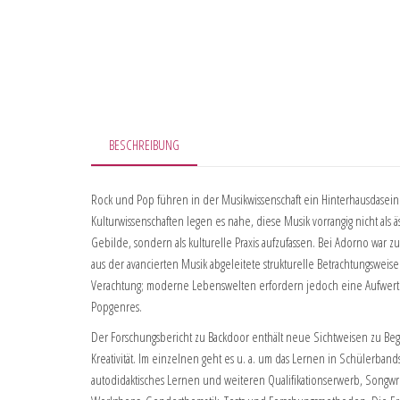
BESCHREIBUNG
Rock und Pop führen in der Musikwissenschaft ein Hinterhausdasein
Kulturwissenschaften legen es nahe, diese Musik vorrangig nicht als ä
Gebilde, sondern als kulturelle Praxis aufzufassen. Bei Adorno war z
aus der avancierten Musik abgeleitete strukturelle Betrachtungsweise 
Verachtung; moderne Lebenswelten erfordern jedoch eine Aufwert
Popgenres.
Der Forschungsbericht zu Backdoor enthält neue Sichtweisen zu B
Kreativität. Im einzelnen geht es u. a. um das Lernen in Schülerbands
autodidaktisches Lernen und weiteren Qualifikationserwerb, Songwri