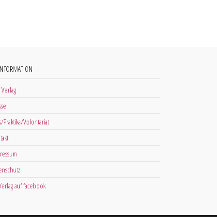
INFORMATION
 Verlag
sse
s/Praktika/Volontariat
takt
ressum
enschutz
 Verlag auf facebook