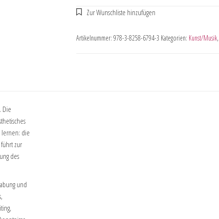
Artikelnummer:
978-3-8258-6794-3
Kategorien:
Kunst/Musik
. Die
sthetisches
u lernen: die
führt zur
ung des
egabung und
,
ting,