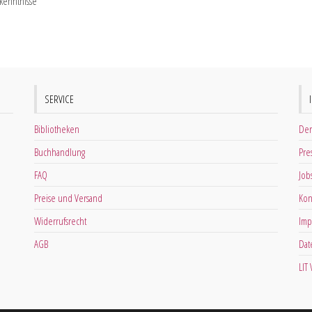
kenntnisse
SERVICE
Bibliotheken
Der
Buchhandlung
Pre
FAQ
Job
Preise und Versand
Kon
Widerrufsrecht
Imp
AGB
Dat
LIT