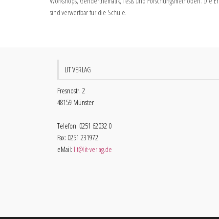
Workshops, Genderthematik, Tests und Forschungsmethoden. Die Er
sind verwertbar für die Schule.
LIT VERLAG
Fresnostr. 2
48159 Münster
Telefon: 0251 62032 0
Fax: 0251 231972
eMail:
lit@lit-verlag.de