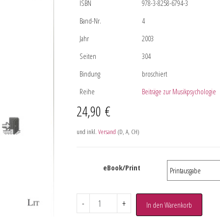
ISBN
978-3-8258-6794-3
Band-Nr.
4
Jahr
2003
Seiten
304
Bindung
broschiert
Reihe
Beiträge zur Musikpsychologie
24,90
€
und inkl.
Versand
(D, A, CH)
eBook/Print
-
+
In den Warenkorb