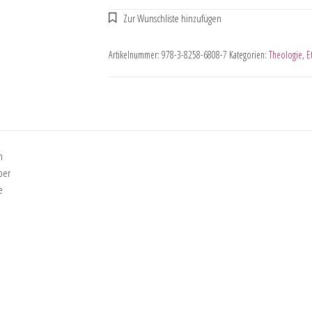
Artikelnummer:
978-3-8258-6808-7
Kategorien:
Theologie
,
E
h
ber
e