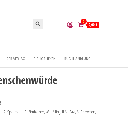
Search Button
0
0,00 €
DER VERLAG
BIBLIOTHEKEN
BUCHHANDLUNG
enschenwürde
.)
von R. Spaemann, D. Birnbacher, W. Höfling, H.M. Sass, A. Shewmon,