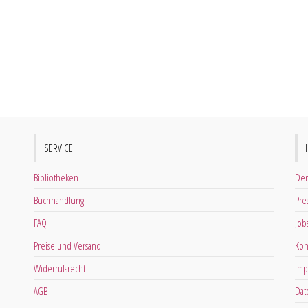
SERVICE
Bibliotheken
Der
Buchhandlung
Pre
FAQ
Job
Preise und Versand
Kon
Widerrufsrecht
Imp
AGB
Dat