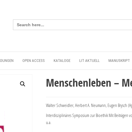
Search
for:
LDUNGEN
OPEN ACCESS
KATALOGE
LIT AKTUELL
MANUSKRIPT
Menschenleben – M
Walter Schweidler, Herbert A. Neumann, Eugen Brysch (Hg
Interdisziplinäres Symposium zur Bioethik Mit Beiträgen 
u.a.