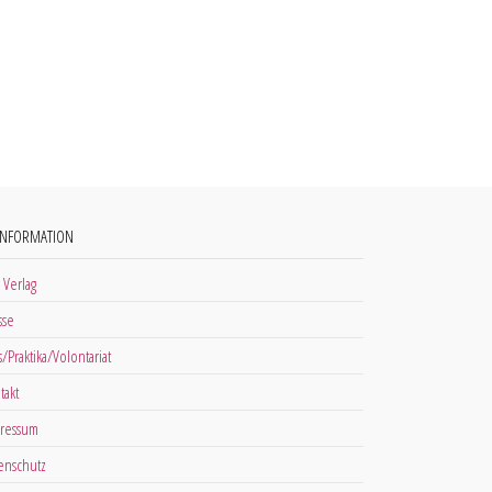
INFORMATION
 Verlag
sse
s/Praktika/Volontariat
takt
ressum
enschutz