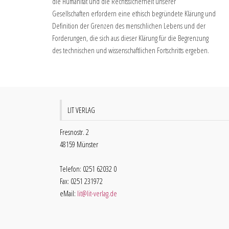
die Humanität und die Rechtssicherheit unserer
Gesellschaften erfordern eine ethisch begründete Klärung und
Definition der Grenzen des menschlichen Lebens und der
Forderungen, die sich aus dieser Klärung für die Begrenzung
des technischen und wissenschaftlichen Fortschritts ergeben.
LIT VERLAG
Fresnostr. 2
48159 Münster
Telefon: 0251 62032 0
Fax: 0251 231972
eMail:
lit@lit-verlag.de