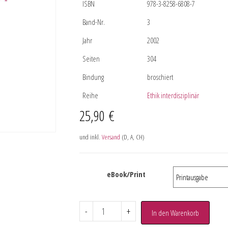
ISBN
978-3-8258-6808-7
Band-Nr.
3
Jahr
2002
Seiten
304
Bindung
broschiert
Reihe
Ethik interdisziplinär
25,90
€
und inkl.
Versand
(D, A, CH)
eBook/Print
-
+
In den Warenkorb