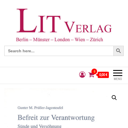
Search Button
Search
for:
0
0,00 €
MENÜ