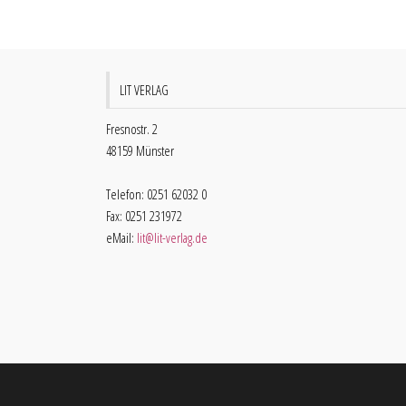
LIT VERLAG
Fresnostr. 2
48159 Münster
Telefon: 0251 62032 0
Fax: 0251 231972
eMail:
lit@lit-verlag.de