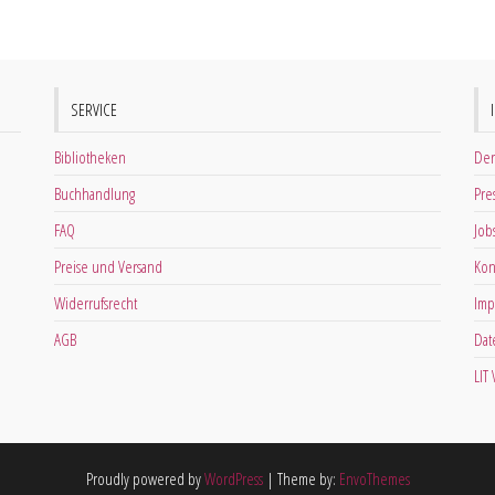
SERVICE
Bibliotheken
Der
Buchhandlung
Pre
FAQ
Job
Preise und Versand
Kon
Widerrufsrecht
Imp
AGB
Dat
LIT
Proudly powered by
WordPress
|
Theme by:
EnvoThemes