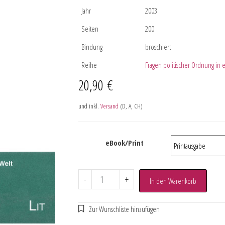
Jahr
2003
Seiten
200
Bindung
broschiert
Reihe
Fragen politischer Ordnung in e
20,90
€
und inkl.
Versand
(D, A, CH)
eBook/Print
-
+
In den Warenkorb