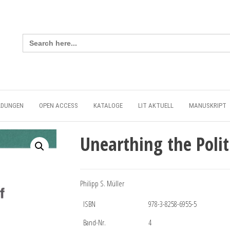
Search
for:
LDUNGEN
OPEN ACCESS
KATALOGE
LIT AKTUELL
MANUSKRIPT
Unearthing the Polit
Philipp S. Müller
ISBN
978-3-8258-6955-5
Band-Nr.
4