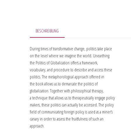
BESCHREIBUNG
During times of transformative change, politics take place
on the level where we imagine the world. Unearthing
the Politics of Globalization offers a framework,
vocabulary, and procedure to describe and access these
politics. The metaphorological approach offered in
the book allows us to demarcate the politics of
globalization. Together with philosophical therapy,
a technique that allows us to therapeutically engage policy
makers, these politics can actually be accessed. The policy
field of communicating foreign policy is used as a miner’s
canary in order to assess the fruitfulness of such an
approach.