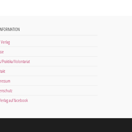
INFORMATION
 Verlag
sse
s/Praktika/Volontariat
takt
ressum
enschutz
 Verlag auf facebook