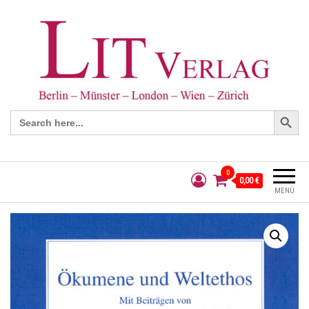
Search Button
Search
for:
0
0,00 €
MENÜ