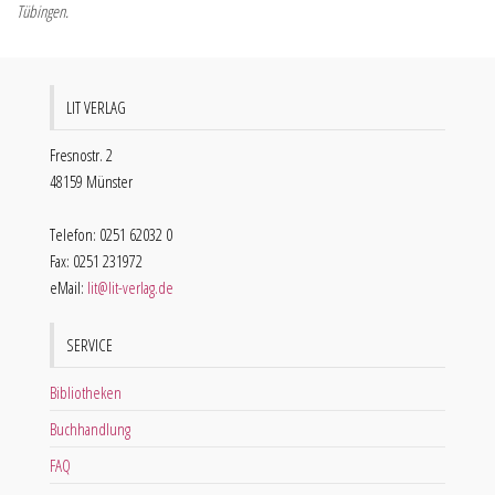
Tübingen.
LIT VERLAG
Fresnostr. 2
48159 Münster
Telefon: 0251 62032 0
Fax: 0251 231972
eMail:
lit@lit-verlag.de
SERVICE
Bibliotheken
Buchhandlung
FAQ