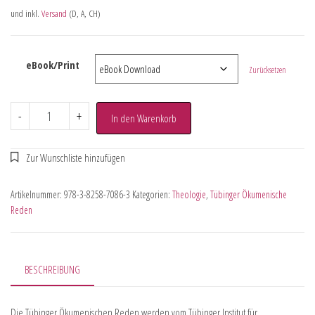
und inkl.
Versand
(D, A, CH)
eBook/Print
Zurücksetzen
-
+
In den Warenkorb
Artikelnummer:
978-3-8258-7086-3
Kategorien:
Theologie
,
Tübinger Ökumenische
Reden
BESCHREIBUNG
Die Tübinger Ökumenischen Reden werden vom Tübinger Institut für