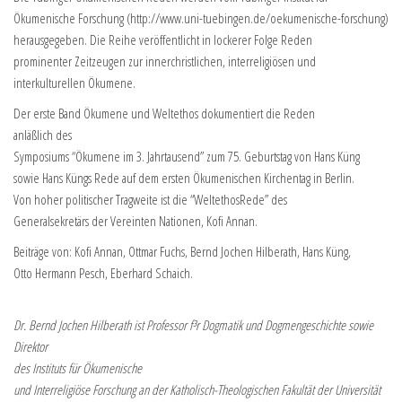
Ökumenische Forschung (http://www.uni-tuebingen.de/oekumenische-forschung)
herausgegeben. Die Reihe veröffentlicht in lockerer Folge Reden
prominenter Zeitzeugen zur innerchristlichen, interreligiösen und
interkulturellen Ökumene.
Der erste Band Ökumene und Weltethos dokumentiert die Reden
anläßlich des
Symposiums “Ökumene im 3. Jahrtausend” zum 75. Geburtstag von Hans Küng
sowie Hans Küngs Rede auf dem ersten Ökumenischen Kirchentag in Berlin.
Von hoher politischer Tragweite ist die “WeltethosRede” des
Generalsekretärs der Vereinten Nationen, Kofi Annan.
Beiträge von: Kofi Annan, Ottmar Fuchs, Bernd Jochen Hilberath, Hans Küng,
Otto Hermann Pesch, Eberhard Schaich.
Dr. Bernd Jochen Hilberath ist Professor f³r Dogmatik und Dogmengeschichte sowie
Direktor
des Instituts für Ökumenische
und Interreligiöse Forschung an der Katholisch-Theologischen Fakultät der Universität