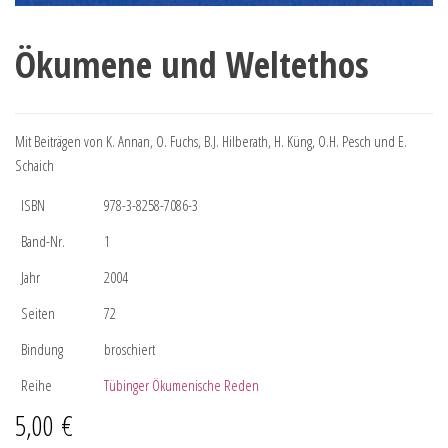
Ökumene und Weltethos
Mit Beiträgen von K. Annan, O. Fuchs, B.J. Hilberath, H. Küng, O.H. Pesch und E.
Schaich
ISBN
978-3-8258-7086-3
Band-Nr.
1
Jahr
2004
Seiten
72
Bindung
broschiert
Reihe
Tübinger Ökumenische Reden
5,00
€