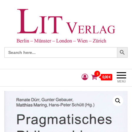
Search Button
Search
for:
0
0,00 €
MENÜ