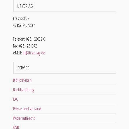
LIT VERLAG
Fresnostr. 2
48159 Münster
Telefon: 0251 62032 0
Fax: 0251 231972
eMail:
lit@lit-verlag.de
SERVICE
Bibliotheken
Buchhandlung
FAQ
Preise und Versand
Widerrufsrecht
AGB