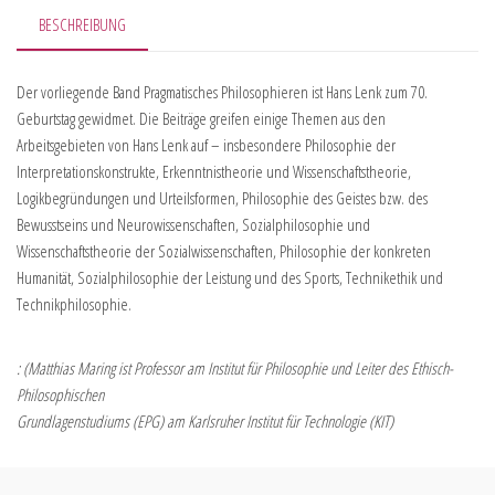
BESCHREIBUNG
Der vorliegende Band Pragmatisches Philosophieren ist Hans Lenk zum 70.
Geburtstag gewidmet. Die Beiträge greifen einige Themen aus den
Arbeitsgebieten von Hans Lenk auf – insbesondere Philosophie der
Interpretationskonstrukte, Erkenntnistheorie und Wissenschaftstheorie,
Logikbegründungen und Urteilsformen, Philosophie des Geistes bzw. des
Bewusstseins und Neurowissenschaften, Sozialphilosophie und
Wissenschaftstheorie der Sozialwissenschaften, Philosophie der konkreten
Humanität, Sozialphilosophie der Leistung und des Sports, Technikethik und
Technikphilosophie.
: (Matthias Maring ist Professor am Institut für Philosophie und Leiter des Ethisch-
Philosophischen
Grundlagenstudiums (EPG) am Karlsruher Institut für Technologie (KIT)