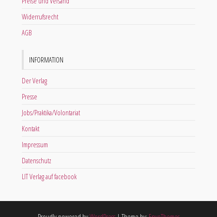
Preise und Versand
Widerrufsrecht
AGB
INFORMATION
Der Verlag
Presse
Jobs/Praktika/Volontariat
Kontakt
Impressum
Datenschutz
LIT Verlag auf facebook
Proudly powered by
WordPress
|
Theme by:
EnvoThemes