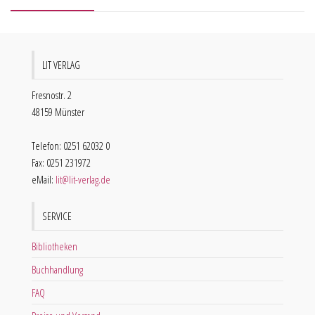
LIT VERLAG
Fresnostr. 2
48159 Münster
Telefon: 0251 62032 0
Fax: 0251 231972
eMail:
lit@lit-verlag.de
SERVICE
Bibliotheken
Buchhandlung
FAQ