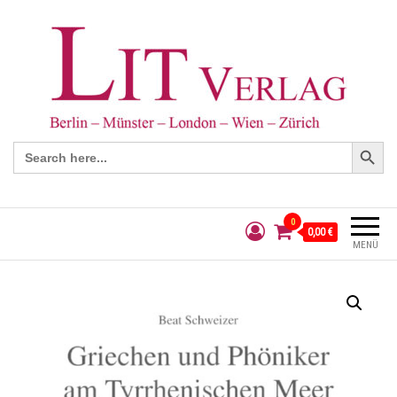
Search Button
Search
for:
0
0,00 €
MENÜ