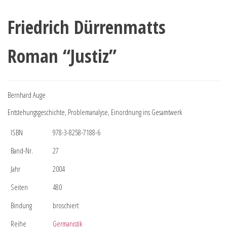
Friedrich Dürrenmatts
Roman “Justiz”
Bernhard Auge
Entstehungsgeschichte, Problemanalyse, Einordnung ins Gesamtwerk
ISBN
978-3-8258-7188-6
Band-Nr.
27
Jahr
2004
Seiten
480
Bindung
broschiert
Reihe
Germanistik