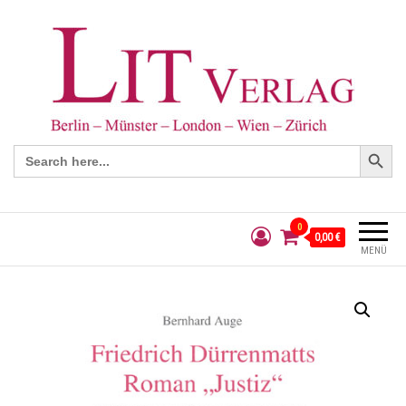
Search Button
Search
for:
0
0,00 €
MENÜ