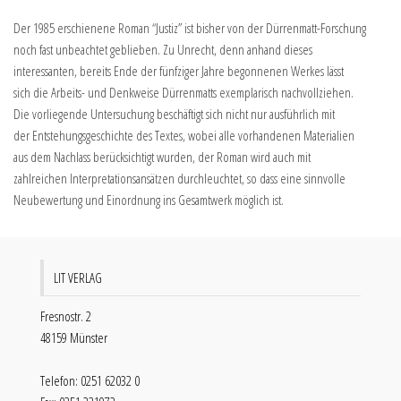
Der 1985 erschienene Roman “Justiz” ist bisher von der Dürrenmatt-Forschung
noch fast unbeachtet geblieben. Zu Unrecht, denn anhand dieses
interessanten, bereits Ende der fünfziger Jahre begonnenen Werkes lässt
sich die Arbeits- und Denkweise Dürrenmatts exemplarisch nachvollziehen.
Die vorliegende Untersuchung beschäftigt sich nicht nur ausführlich mit
der Entstehungsgeschichte des Textes, wobei alle vorhandenen Materialien
aus dem Nachlass berücksichtigt wurden, der Roman wird auch mit
zahlreichen Interpretationsansätzen durchleuchtet, so dass eine sinnvolle
Neubewertung und Einordnung ins Gesamtwerk möglich ist.
LIT VERLAG
Fresnostr. 2
48159 Münster
Telefon: 0251 62032 0