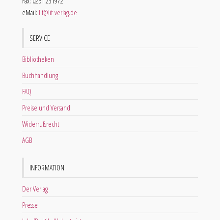
Fax: 0251 231972
eMail:
lit@lit-verlag.de
SERVICE
Bibliotheken
Buchhandlung
FAQ
Preise und Versand
Widerrufsrecht
AGB
INFORMATION
Der Verlag
Presse