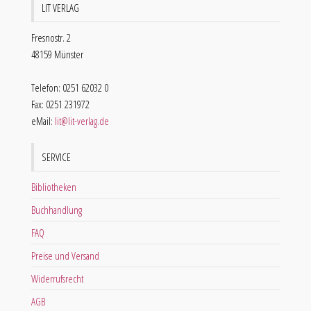
LIT VERLAG
Fresnostr. 2
48159 Münster
Telefon: 0251 62032 0
Fax: 0251 231972
eMail:
lit@lit-verlag.de
SERVICE
Bibliotheken
Buchhandlung
FAQ
Preise und Versand
Widerrufsrecht
AGB