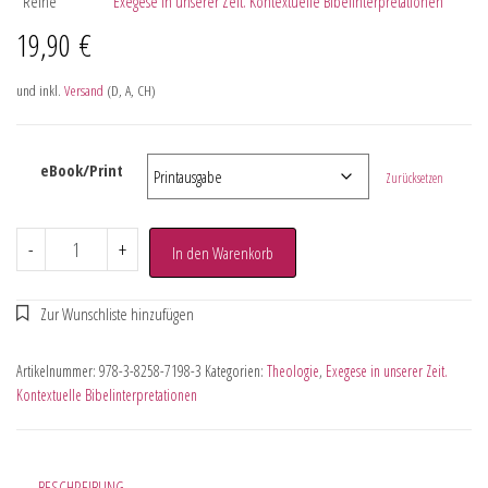
Reihe
Exegese in unserer Zeit. Kontextuelle Bibelinterpretationen
19,90
€
und inkl.
Versand
(D, A, CH)
eBook/Print
Zurücksetzen
-
+
In den Warenkorb
Artikelnummer:
978-3-8258-7198-3
Kategorien:
Theologie
,
Exegese in unserer Zeit.
Kontextuelle Bibelinterpretationen
BESCHREIBUNG