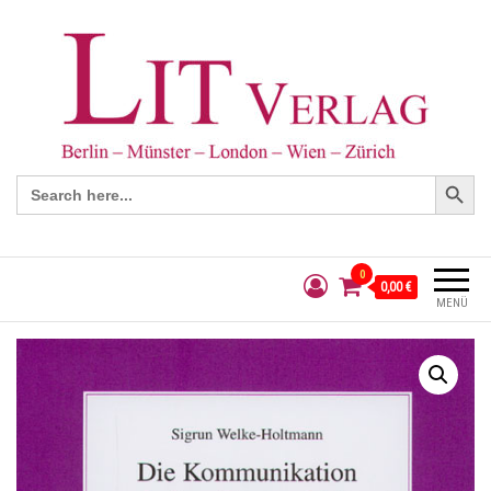
Search Button
Search
for:
0
0,00 €
MENÜ