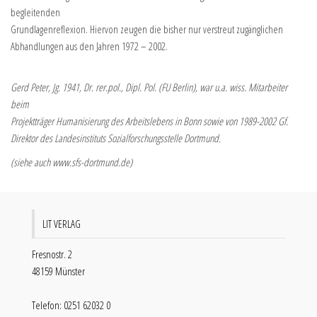
begleitenden
Grundlagenreflexion. Hiervon zeugen die bisher nur verstreut zugänglichen
Abhandlungen aus den Jahren 1972 – 2002.
Gerd Peter, Jg. 1941, Dr. rer.pol., Dipl. Pol. (FU Berlin), war u.a. wiss. Mitarbeiter
beim
Projektträger Humanisierung des Arbeitslebens in Bonn sowie von 1989-2002 Gf.
Direktor des Landesinstituts Sozialforschungsstelle Dortmund.
(siehe auch www.sfs-dortmund.de)
LIT VERLAG
Fresnostr. 2
48159 Münster
Telefon: 0251 62032 0