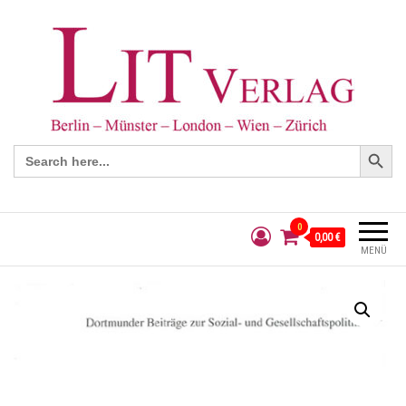
Search Button
Search
for:
0
0,00 €
MENÜ