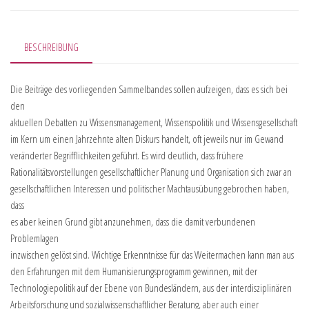
BESCHREIBUNG
Die Beiträge des vorliegenden Sammelbandes sollen aufzeigen, dass es sich bei
den
aktuellen Debatten zu Wissensmanagement, Wissenspolitik und Wissensgesellschaft
im Kern um einen Jahrzehnte alten Diskurs handelt, oft jeweils nur im Gewand
veränderter Begrifflichkeiten geführt. Es wird deutlich, dass frühere
Rationalitätsvorstellungen gesellschaftlicher Planung und Organisation sich zwar an
gesellschaftlichen Interessen und politischer Machtausübung gebrochen haben,
dass
es aber keinen Grund gibt anzunehmen, dass die damit verbundenen
Problemlagen
inzwischen gelöst sind. Wichtige Erkenntnisse für das Weitermachen kann man aus
den Erfahrungen mit dem Humanisierungsprogramm gewinnen, mit der
Technologiepolitik auf der Ebene von Bundesländern, aus der interdisziplinären
Arbeitsforschung und sozialwissenschaftlicher Beratung, aber auch einer