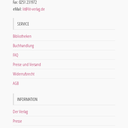
Fax: 0251 231972
eMail:
lit@lit-verlag.de
SERVICE
Bibliotheken
Buchhandlung
FAQ
Preise und Versand
Widerrufsrecht
AGB
INFORMATION
Der Verlag
Presse