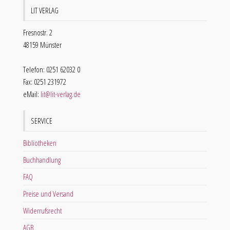
LIT VERLAG
Fresnostr. 2
48159 Münster
Telefon: 0251 62032 0
Fax: 0251 231972
eMail:
lit@lit-verlag.de
SERVICE
Bibliotheken
Buchhandlung
FAQ
Preise und Versand
Widerrufsrecht
AGB