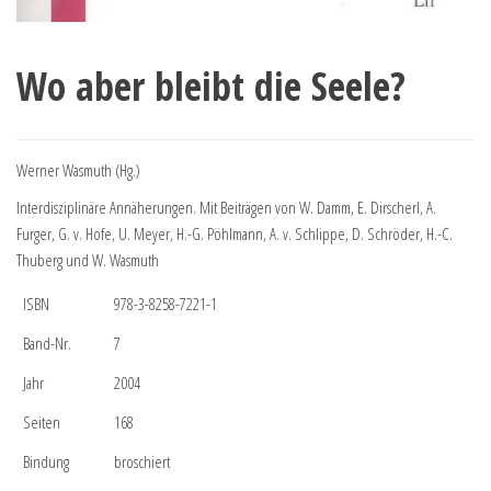
Wo aber bleibt die Seele?
Werner Wasmuth (Hg.)
Interdisziplinäre Annäherungen. Mit Beiträgen von W. Damm, E. Dirscherl, A.
Furger, G. v. Hofe, U. Meyer, H.-G. Pöhlmann, A. v. Schlippe, D. Schröder, H.-C.
Thuberg und W. Wasmuth
ISBN
978-3-8258-7221-1
Band-Nr.
7
Jahr
2004
Seiten
168
Bindung
broschiert