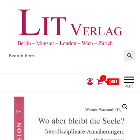
Search Button
Search
for:
0
0,00 €
MENÜ