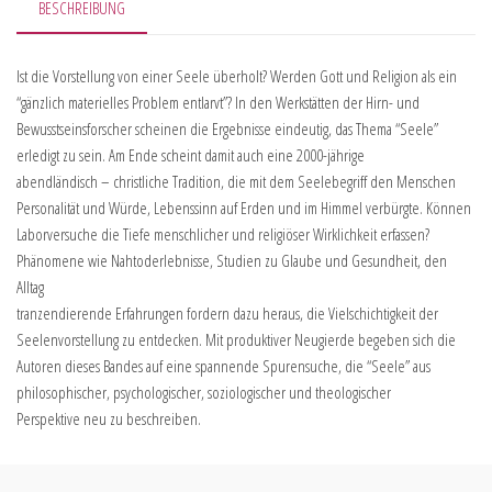
BESCHREIBUNG
Ist die Vorstellung von einer Seele überholt? Werden Gott und Religion als ein
“gänzlich materielles Problem entlarvt”? In den Werkstätten der Hirn- und
Bewusstseinsforscher scheinen die Ergebnisse eindeutig, das Thema “Seele”
erledigt zu sein. Am Ende scheint damit auch eine 2000-jährige
abendländisch – christliche Tradition, die mit dem Seelebegriff den Menschen
Personalität und Würde, Lebenssinn auf Erden und im Himmel verbürgte. Können
Laborversuche die Tiefe menschlicher und religiöser Wirklichkeit erfassen?
Phänomene wie Nahtoderlebnisse, Studien zu Glaube und Gesundheit, den
Alltag
tranzendierende Erfahrungen fordern dazu heraus, die Vielschichtigkeit der
Seelenvorstellung zu entdecken. Mit produktiver Neugierde begeben sich die
Autoren dieses Bandes auf eine spannende Spurensuche, die “Seele” aus
philosophischer, psychologischer, soziologischer und theologischer
Perspektive neu zu beschreiben.