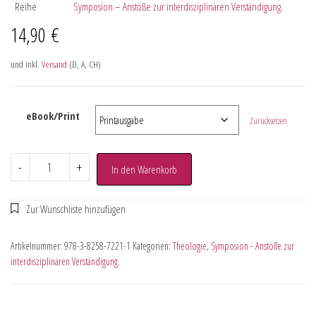
Reihe
Symposion – Anstöße zur interdisziplinären Verständigung.
14,90
€
und inkl.
Versand
(D, A, CH)
eBook/Print
Zurücksetzen
-
+
In den Warenkorb
Artikelnummer:
978-3-8258-7221-1
Kategorien:
Theologie
,
Symposion - Anstöße zur
interdisziplinären Verständigung.