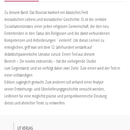
Zu diesem Band: Das Noviziat markiert ein klassisches Feld
monastischen Lebens und monastischer Geschichte. Es ist die zentrale
Sozialisationsinstanz einer jeden religiösen Gemeinschaft, die den neu
Eintretenden in den Status des Religiosen und die damit verbundenen
Kompetenzen und Anforderungen `einlernt’. Um dieses Lernen zu
ermöglichen, griff man seit dem 12. Jahrhundert verstärkt auf
didaktischparänetische Literatur zurück. Einen Text aus diesem
Bereich – De novitiis instruendis – hat die vorliegende Studie
zum Gegenstand, und sie verfolgt dabei zwei Ziele: Zum einen wird der Text in
einer vollständigen
Edition zugänglich gemacht. Zum anderen soll anhand einer Analyse
seiner Entstehungs- und Überlieferungsgeschichte versucht werden,
Leitlinien für eine möglichst präzise und perspektivenreiche Deutung
dieses und ähnlicher Texte zu entwerfen.
LIT VERLAG