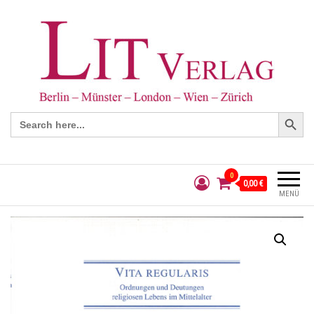
Search Button
Search
for:
0
0,00 €
MENÜ