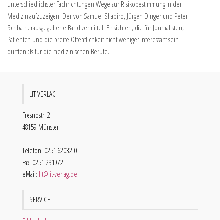
unterschiedlichster Fachrichtungen Wege zur Risikobestimmung in der
Medizin aufzuzeigen. Der von Samuel Shapiro, Jürgen Dinger und Peter
Scriba herausgegebene Band vermittelt Einsichten, die für Journalisten,
Patienten und die breite Öffentlichkeit nicht weniger interessant sein
dürften als für die medizinischen Berufe.
LIT VERLAG
Fresnostr. 2
48159 Münster
Telefon: 0251 62032 0
Fax: 0251 231972
eMail:
lit@lit-verlag.de
SERVICE