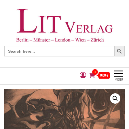
Search Button
Search
for:
0
0,00 €
MENÜ