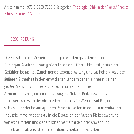
Artikelnummer:
978-3-8258-7250-5
Kategorien:
Theologie
,
Ethik in der Praxis / Practical
Ethics - Studien / Studies
BESCHREIBUNG
Die Fortschritte der Arzneimitteltherapie werden spätestens seit der
Contergan-Katastrophe von großen Teilen der Öffentlichkeit mit gemischten
Gefühlen betrachtet. Zunehmende Lebenserwartung und das hohe Niveau der
äußeren Sicherheit in den entwickelten Ländern gehen einher mit einer
großen Sensibilität für reale oder auch nur vermeintliche
Arzneimittelrisiken, die eine ausgewogene Nutzen-Risikobewertung
erschwert. Anlässlich des Abschiedssymposiums für Werner-Karl Raff, der
sich als einer der herausragenden Persönlichkeiten in der pharmazeutischen
Industrie immer wieder aktiv in die Diskussion der Nutzen-Risikobewertung
von Arzneimitteln und der ethischen Vertretbarkeit ihrer Anwendung
eingebracht hat, versuchten international anerkannte Experten