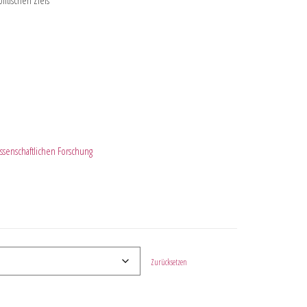
itischen Ziels
issenschaftlichen Forschung
Zurücksetzen