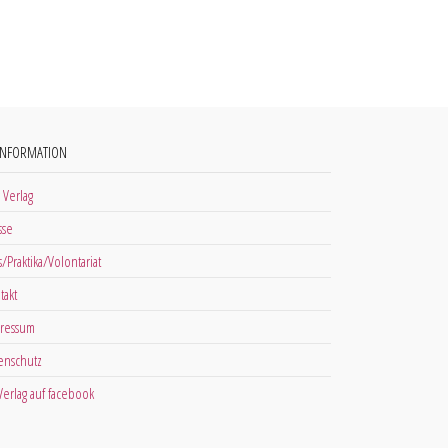
INFORMATION
 Verlag
sse
s/Praktika/Volontariat
takt
ressum
enschutz
 Verlag auf facebook