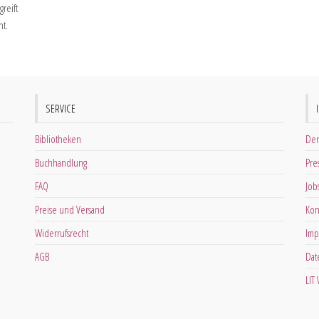
reift
ht.
SERVICE
Bibliotheken
Der
Buchhandlung
Pre
FAQ
Job
Preise und Versand
Kon
Widerrufsrecht
Imp
AGB
Dat
LIT