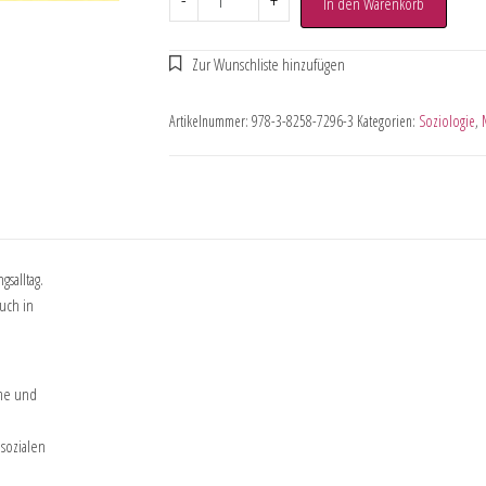
-
+
In den Warenkorb
Artikelnummer:
978-3-8258-7296-3
Kategorien:
Soziologie
,
salltag.
uch in
eme und
 sozialen