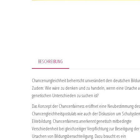
BESCHREIBUNG
Chancenungleichheit beherrscht unverändert den deutschen Bildung
Zudem: Wie wäre zu denken und zu handeln, wenn eine Ursache a
genetischen Unterschieden zu suchen ist?
Das Konzept der Chancenfairness eröffnet eine Neubestimmung des
Chancengleichheitspostulats wie auch der Diskussion um Schulsyst
Elitebildung. Chancenfairness anerkennt genetisch mitbedingte
Verschiedenheit bei gleichzeitiger Verpflichtung zur Beseitigung der
Ursachen von Bildungsbenachteiligung. Dazu braucht es ein