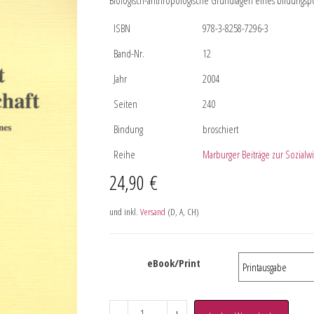
Biologisch-anthropologische Grundlagen eines bildungspol
ISBN
978-3-8258-7296-3
Band-Nr.
12
Jahr
2004
Seiten
240
Bindung
broschiert
Reihe
Marburger Beiträge zur Sozialw
24,90
€
und inkl.
Versand
(D, A, CH)
eBook/Print