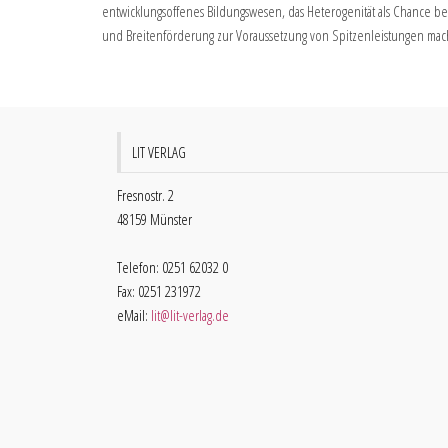
entwicklungsoffenes Bildungswesen, das Heterogenität als Chance beg
und Breitenförderung zur Voraussetzung von Spitzenleistungen mac
LIT VERLAG
Fresnostr. 2
48159 Münster
Telefon: 0251 62032 0
Fax: 0251 231972
eMail:
lit@lit-verlag.de