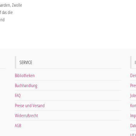
arden, Zwolle
f das die
 und
SERVICE
Bibliotheken
Der
Buchhandlung
Pre
FAQ
Job
Preise und Versand
Kon
Widerrufsrecht
Imp
AGB
Dat
LIT