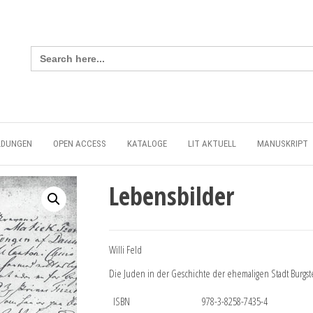
Search
for:
LDUNGEN
OPEN ACCESS
KATALOGE
LIT AKTUELL
MANUSKRIPT
Lebensbilder
Willi Feld
Die Juden in der Geschichte der ehemaligen Stadt Burgstei
ISBN
978-3-8258-7435-4