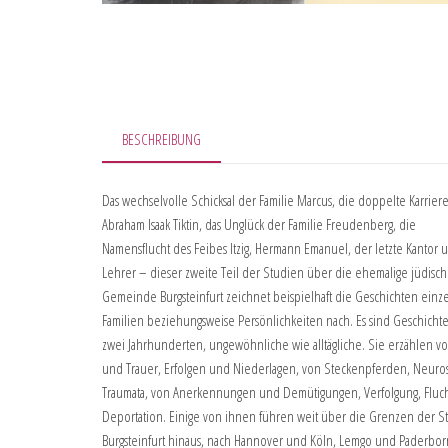
BESCHREIBUNG
Das wechselvolle Schicksal der Familie Marcus, die doppelte Karrier
Abraham Isaak Tiktin, das Unglück der Familie Freudenberg, die
Namensflucht des Feibes Itzig, Hermann Emanuel, der letzte Kantor 
Lehrer – dieser zweite Teil der Studien über die ehemalige jüdisc
Gemeinde Burgsteinfurt zeichnet beispielhaft die Geschichten einz
Familien beziehungsweise Persönlichkeiten nach. Es sind Geschicht
zwei Jahrhunderten, ungewöhnliche wie alltägliche. Sie erzählen v
und Trauer, Erfolgen und Niederlagen, von Steckenpferden, Neur
Traumata, von Anerkennungen und Demütigungen, Verfolgung, Fluc
Deportation. Einige von ihnen führen weit über die Grenzen der St
Burgsteinfurt hinaus, nach Hannover und Köln, Lemgo und Paderbor