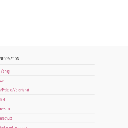
INFORMATION
 Verlag
sse
s/Praktika/Volontariat
takt
ressum
enschutz
 Verlag auf facebook