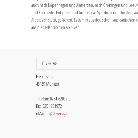
auch nach Kopenhagen und Amsterdam, nach Groningen und Leeuw
und Enschede. Entsprechend breit ist das Spektrum der Quellen, au
Arbeit sich stützt, gefächert. Es stammt aus deutschen, aus dänischen
aus niederländischen Archiven.
LIT VERLAG
Fresnostr. 2
48159 Münster
Telefon: 0251 62032 0
Fax: 0251 231972
eMail:
lit@lit-verlag.de