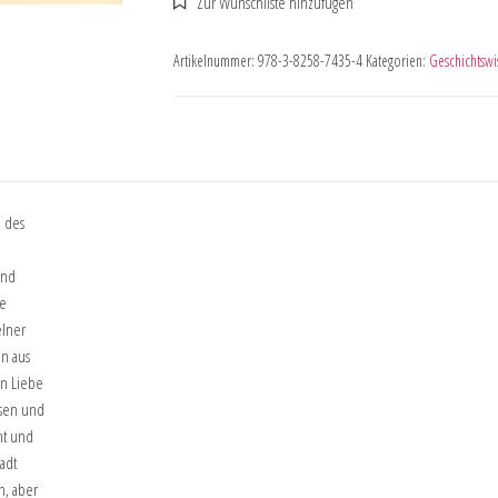
Artikelnummer:
978-3-8258-7435-4
Kategorien:
Geschichtswi
e des
und
he
elner
en aus
on Liebe
osen und
ht und
adt
n, aber