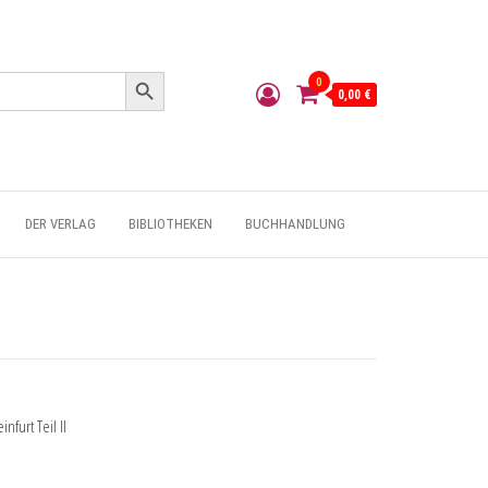
Search Button
0
0,00 €
DER VERLAG
BIBLIOTHEKEN
BUCHHANDLUNG
nfurt Teil II