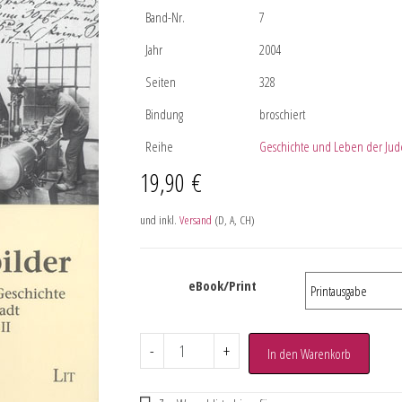
Band-Nr.
7
Jahr
2004
Seiten
328
Bindung
broschiert
Reihe
Geschichte und Leben der Jude
19,90
€
und inkl.
Versand
(D, A, CH)
eBook/Print
-
+
In den Warenkorb