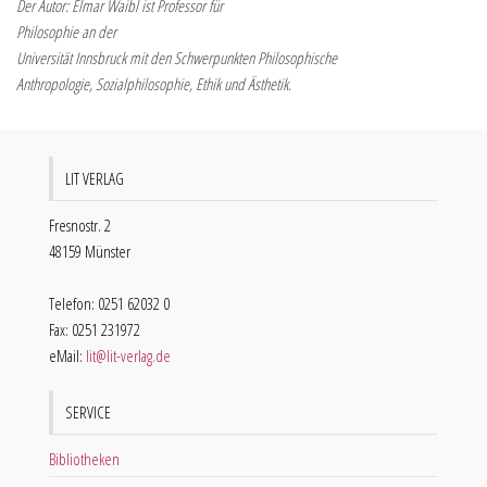
Der Autor: Elmar Waibl ist Professor für
Philosophie an der
Universität Innsbruck mit den Schwerpunkten Philosophische
Anthropologie, Sozialphilosophie, Ethik und Ästhetik.
LIT VERLAG
Fresnostr. 2
48159 Münster
Telefon: 0251 62032 0
Fax: 0251 231972
eMail:
lit@lit-verlag.de
SERVICE
Bibliotheken