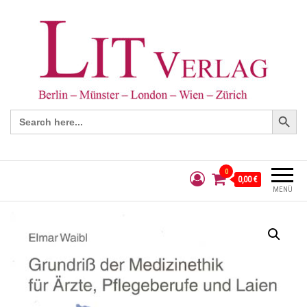
Search Button
Search
for:
0
0,00 €
MENÜ