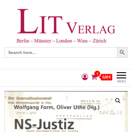
Search Button
Search
for:
0
0,00 €
MENÜ