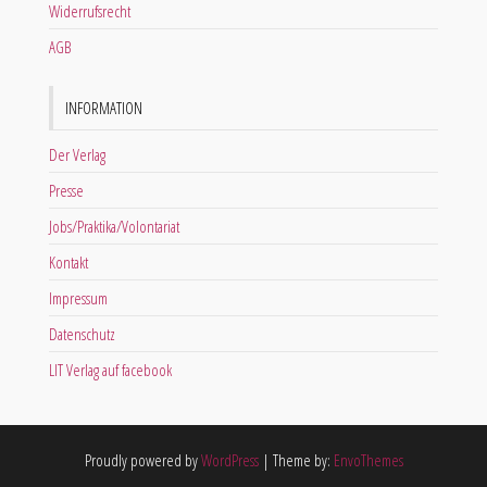
Widerrufsrecht
AGB
INFORMATION
Der Verlag
Presse
Jobs/Praktika/Volontariat
Kontakt
Impressum
Datenschutz
LIT Verlag auf facebook
Proudly powered by
WordPress
|
Theme by:
EnvoThemes