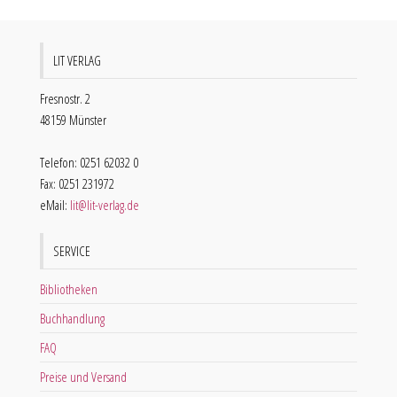
LIT VERLAG
Fresnostr. 2
48159 Münster
Telefon: 0251 62032 0
Fax: 0251 231972
eMail:
lit@lit-verlag.de
SERVICE
Bibliotheken
Buchhandlung
FAQ
Preise und Versand