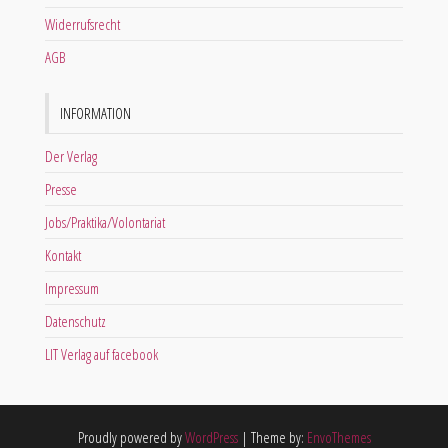
Widerrufsrecht
AGB
INFORMATION
Der Verlag
Presse
Jobs/Praktika/Volontariat
Kontakt
Impressum
Datenschutz
LIT Verlag auf facebook
Proudly powered by
WordPress
|
Theme by:
EnvoThemes