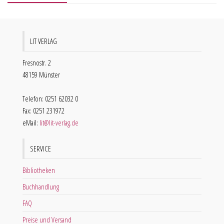
LIT VERLAG
Fresnostr. 2
48159 Münster
Telefon: 0251 62032 0
Fax: 0251 231972
eMail:
lit@lit-verlag.de
SERVICE
Bibliotheken
Buchhandlung
FAQ
Preise und Versand