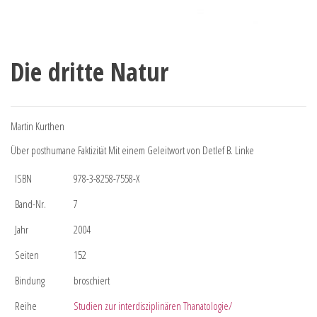
Die dritte Natur
Martin Kurthen
Über posthumane Faktizität Mit einem Geleitwort von Detlef B. Linke
ISBN
978-3-8258-7558-X
Band-Nr.
7
Jahr
2004
Seiten
152
Bindung
broschiert
Reihe
Studien zur interdisziplinären Thanatologie/