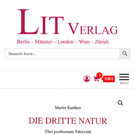
Search Button
Search
for:
0
0,00 €
MENÜ