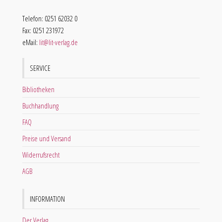
Telefon: 0251 62032 0
Fax: 0251 231972
eMail:
lit@lit-verlag.de
SERVICE
Bibliotheken
Buchhandlung
FAQ
Preise und Versand
Widerrufsrecht
AGB
INFORMATION
Der Verlag