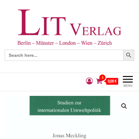
Search Button
Search
for:
0
0,00 €
MENÜ