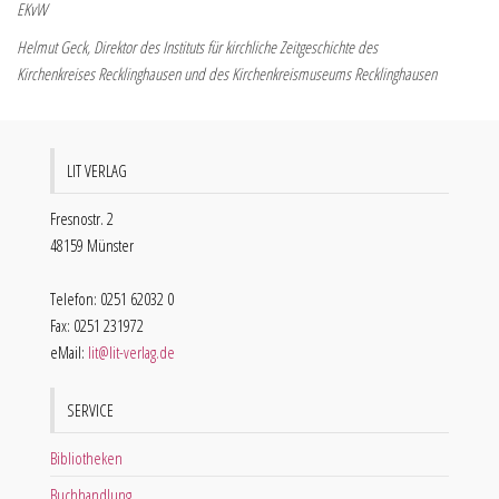
EKvW
Helmut Geck, Direktor des Instituts für kirchliche Zeitgeschichte des
Kirchenkreises Recklinghausen und des Kirchenkreismuseums Recklinghausen
LIT VERLAG
Fresnostr. 2
48159 Münster
Telefon: 0251 62032 0
Fax: 0251 231972
eMail:
lit@lit-verlag.de
SERVICE
Bibliotheken
Buchhandlung