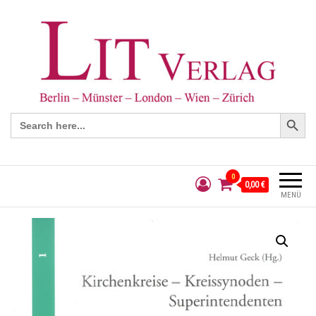
Search Button
Search
for:
0
0,00 €
MENÜ