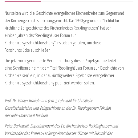
Nur selten wird die Geschichte evangelischer Kirchenkreise zum Gegenstand
der Kirchengeschichtsforschung gemacht. Das 1990 gegründete “Institut für
kirchliche Zeitgeschichte des Kirchenkreises Recklinghausen” hat vor
einigen Jahren das “Recklinghäuser Forum zur
Kirchenkreisgeschichtsforschung” ins Leben gerufen, um diese
Forschungslücke zu schließen.
Die jetzt vorliegende erste Veröffentlichung dieser Projektgruppe leitet
eine Schriftenreihe mit dem Titel “Recklinghäuser Forum zur Geschichte von
Kirchenkreisen” ein, in der zukünftig weitere Ergebnisse evangelischer
Kirchenkreisgeschichtsforschung publiziert werden sollen.
Prof. Dr. Günter Brakelmann (em.), Lehrstuhl für Christliche
Gesellschaftslehre und Zeitgeschichte an der Ev. Theologischen Fakultät
der Ruhr-Universität Bochum
Peter Burkowski, Superintendent des Ev. Kirchenkreises Recklinghausen und
Vorsitzender des Prozess-Lenkungs-Ausschusses “Kirche mit Zukunft” der