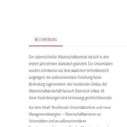
BESCHREIBUNG
Der österreichische Wissenschaftsbetrieb hat sich in den
letzten Jahrzehnten dramatisch geändert. Die Universitäten
wurden schrittweise aus dem staatlichen Hoheitsbereich
ausgelagert; die außeruniversitäre Forschung hat an
Bedeutung zugenommen; der neoliberale Umbau der
Wissenschaftslandschaft hat auch Österreich erfasst. All
diese Veränderungen sind keineswegs geschlechtsneutral.
Aus dem Inhalt: Neoliberale Universitätsreform und neue
Managementstrategien – Wissenschaftskarrieren an
Universitäten und an außeruniversitären