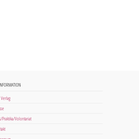
INFORMATION
 Verlag
sse
s/Praktika/Volontariat
takt