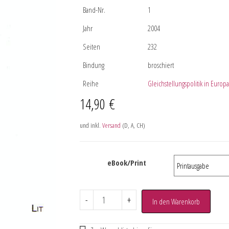
Band-Nr.
1
Jahr
2004
Seiten
232
Bindung
broschiert
Reihe
Gleichstellungspolitik in Europa
14,90
€
und inkl.
Versand
(D, A, CH)
eBook/Print
-
+
In den Warenkorb