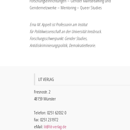
Forschungseinrichtungen – Gender Mainstreaming und
Gendernetzwerke – Mentoring – Queer Studies
Erna M. Appelt ist Professorin am Institut
für Politikwissenschaft an der Universität Innsbruck.
Forschungsschwerpunkt: Gender Studies,
Antidiskriminierungspolitik, Demokratietheorie.
LIT VERLAG
Fresnostr. 2
48159 Münster
Telefon: 0251 62032 0
Fax: 0251 231972
eMail:
lit@lit-verlag.de