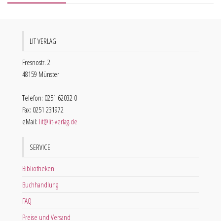
LIT VERLAG
Fresnostr. 2
48159 Münster
Telefon: 0251 62032 0
Fax: 0251 231972
eMail:
lit@lit-verlag.de
SERVICE
Bibliotheken
Buchhandlung
FAQ
Preise und Versand