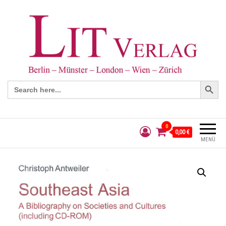
Search Button
Search
for:
0
0,00 €
MENÜ