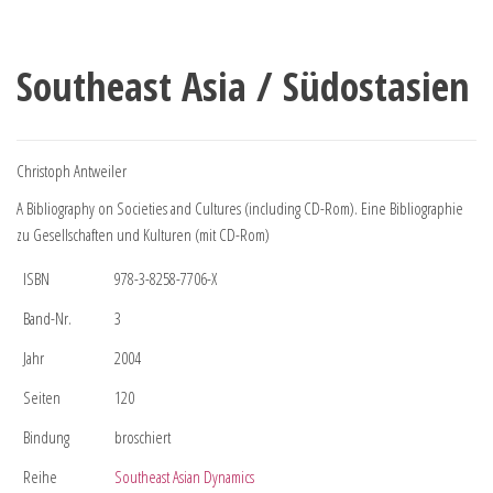
Southeast Asia / Südostasien
Christoph Antweiler
A Bibliography on Societies and Cultures (including CD-Rom). Eine Bibliographie
zu Gesellschaften und Kulturen (mit CD-Rom)
ISBN
978-3-8258-7706-X
Band-Nr.
3
Jahr
2004
Seiten
120
Bindung
broschiert
Reihe
Southeast Asian Dynamics