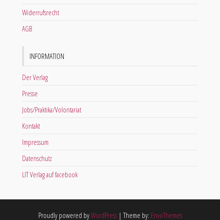
Widerrufsrecht
AGB
INFORMATION
Der Verlag
Presse
Jobs/Praktika/Volontariat
Kontakt
Impressum
Datenschutz
LIT Verlag auf facebook
Proudly powered by
WordPress
|
Theme by:
EnvoThemes