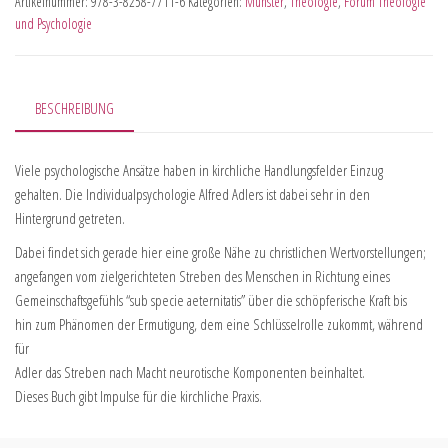
Artikelnummer:
978-3-8258-7711-6
Kategorien:
Münster
,
Theologie
,
Forum Theologie
und Psychologie
BESCHREIBUNG
Viele psychologische Ansätze haben in kirchliche Handlungsfelder Einzug
gehalten. Die Individualpsychologie Alfred Adlers ist dabei sehr in den
Hintergrund getreten.
Dabei findet sich gerade hier eine große Nähe zu christlichen Wertvorstellungen;
angefangen vom zielgerichteten Streben des Menschen in Richtung eines
Gemeinschaftsgefühls “sub specie aeternitatis” über die schöpferische Kraft bis
hin zum Phänomen der Ermutigung, dem eine Schlüsselrolle zukommt, während
für
Adler das Streben nach Macht neurotische Komponenten beinhaltet.
Dieses Buch gibt Impulse für die kirchliche Praxis.