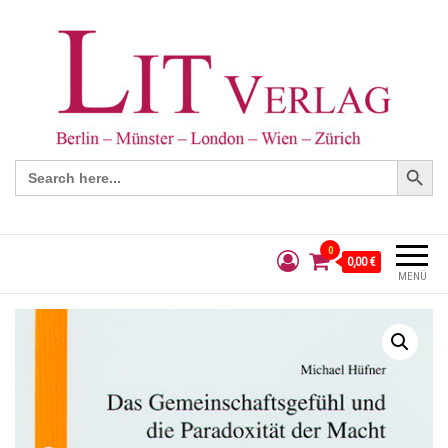
Search Button
Search
for:
0
0,00 €
MENÜ