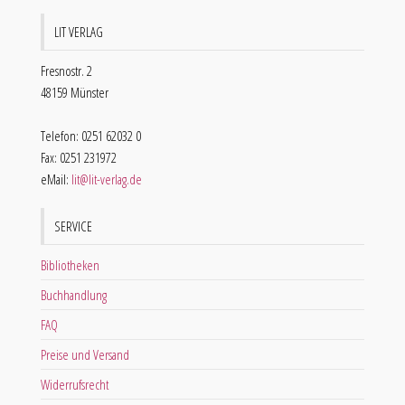
LIT VERLAG
Fresnostr. 2
48159 Münster
Telefon: 0251 62032 0
Fax: 0251 231972
eMail:
lit@lit-verlag.de
SERVICE
Bibliotheken
Buchhandlung
FAQ
Preise und Versand
Widerrufsrecht