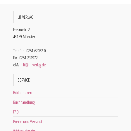
LIT VERLAG
Fresnostr. 2
48159 Münster
Telefon: 0251 62032 0
Fax: 0251 231972
eMail:
lit@lit-verlag.de
SERVICE
Bibliotheken
Buchhandlung
FAQ
Preise und Versand
Widerrufsrecht