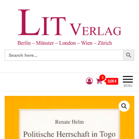
Search Button
Search
for:
0
0,00 €
MENÜ