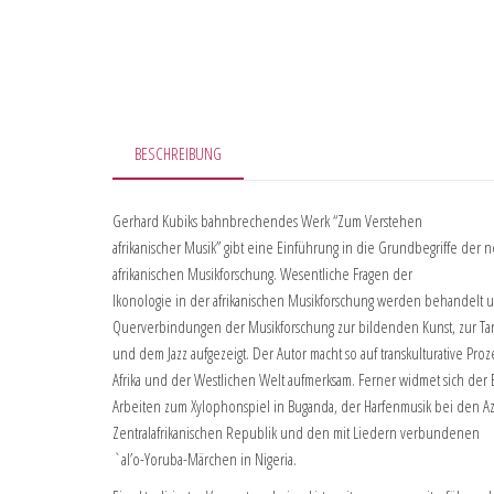
BESCHREIBUNG
Gerhard Kubiks bahnbrechendes Werk “Zum Verstehen
afrikanischer Musik” gibt eine Einführung in die Grundbegriffe der
afrikanischen Musikforschung. Wesentliche Fragen der
Ikonologie in der afrikanischen Musikforschung werden behandelt 
Querverbindungen der Musikforschung zur bildenden Kunst, zur Tan
und dem Jazz aufgezeigt. Der Autor macht so auf transkulturative Pro
Afrika und der Westlichen Welt aufmerksam. Ferner widmet sich der 
Arbeiten zum Xylophonspiel in Buganda, der Harfenmusik bei den A
Zentralafrikanischen Republik und den mit Liedern verbundenen
`al’o-Yoruba-Märchen in Nigeria.