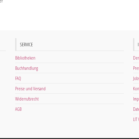
er
SERVICE
Bibliotheken
Der
Buchhandlung
Pre
FAQ
Job
Preise und Versand
Kon
Widerrufsrecht
Imp
AGB
Dat
LIT