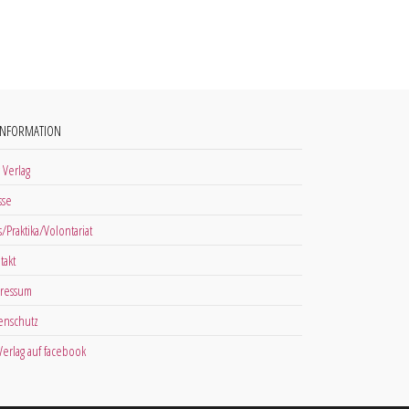
INFORMATION
 Verlag
sse
s/Praktika/Volontariat
takt
ressum
enschutz
 Verlag auf facebook