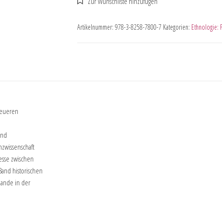
Artikelnummer:
978-3-8258-7800-7
Kategorien:
Ethnologie: 
 neueren
und
zwissenschaft
zesse zwischen
Band historischen
zande in der