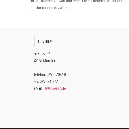
Ein aktualisiertes Vorwort und eine Liste mit neuerer, weiterführend
Literatur runden das Werk ab.
LIT VERLAG
Fresnostr. 2
48159 Münster
Telefon: 0251 62032 0
Fax: 0251 231972
eMail:
lit@lit-verlag.de