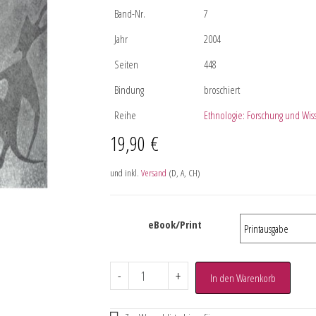
Band-Nr.
7
Jahr
2004
Seiten
448
Bindung
broschiert
Reihe
Ethnologie: Forschung und Wiss
19,90
€
und inkl.
Versand
(D, A, CH)
eBook/Print
-
+
In den Warenkorb