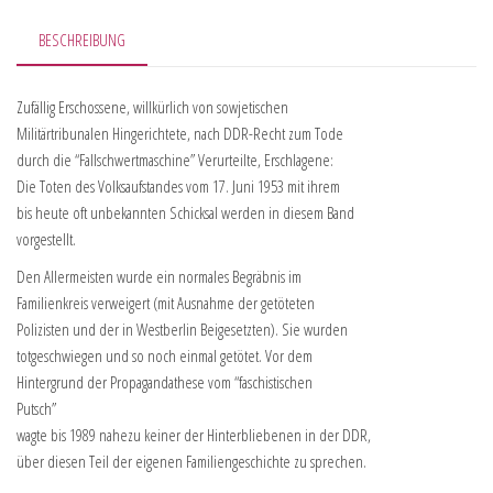
BESCHREIBUNG
Zufällig Erschossene, willkürlich von sowjetischen
Militärtribunalen Hingerichtete, nach DDR-Recht zum Tode
durch die “Fallschwertmaschine” Verurteilte, Erschlagene:
Die Toten des Volksaufstandes vom 17. Juni 1953 mit ihrem
bis heute oft unbekannten Schicksal werden in diesem Band
vorgestellt.
Den Allermeisten wurde ein normales Begräbnis im
Familienkreis verweigert (mit Ausnahme der getöteten
Polizisten und der in Westberlin Beigesetzten). Sie wurden
totgeschwiegen und so noch einmal getötet. Vor dem
Hintergrund der Propagandathese vom “faschistischen
Putsch”
wagte bis 1989 nahezu keiner der Hinterbliebenen in der DDR,
über diesen Teil der eigenen Familiengeschichte zu sprechen.