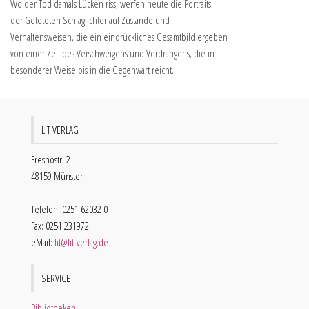
Wo der Tod damals Lücken riss, werfen heute die Portraits
der Getöteten Schlaglichter auf Zustände und
Verhaltensweisen, die ein eindrückliches Gesamtbild ergeben
von einer Zeit des Verschweigens und Verdrängens, die in
besonderer Weise bis in die Gegenwart reicht.
LIT VERLAG
Fresnostr. 2
48159 Münster
Telefon: 0251 62032 0
Fax: 0251 231972
eMail:
lit@lit-verlag.de
SERVICE
Bibliotheken