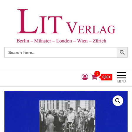
Search Button
Search
for:
0
0,00 €
MENÜ