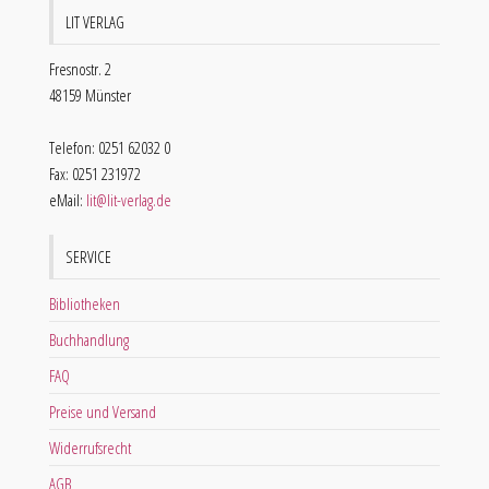
LIT VERLAG
Fresnostr. 2
48159 Münster
Telefon: 0251 62032 0
Fax: 0251 231972
eMail:
lit@lit-verlag.de
SERVICE
Bibliotheken
Buchhandlung
FAQ
Preise und Versand
Widerrufsrecht
AGB