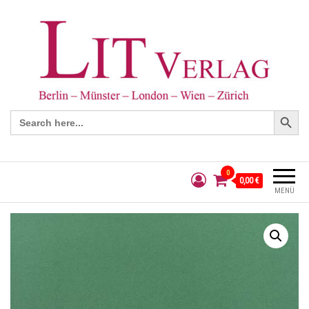
Search Button
Search
for:
0
0,00 €
MENÜ