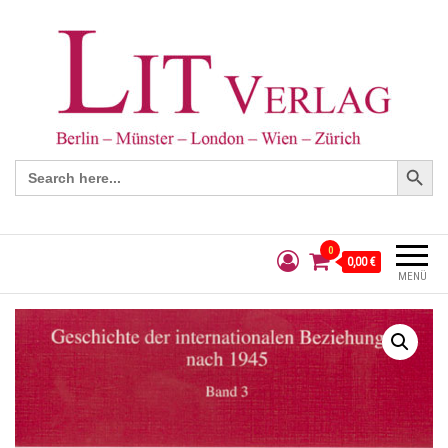
Search Button
Search
for:
0
0,00 €
MENÜ