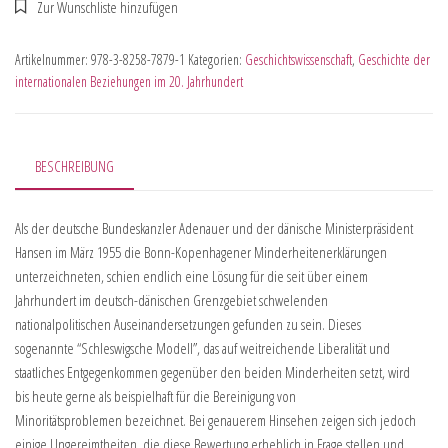
Artikelnummer:
978-3-8258-7879-1
Kategorien:
Geschichtswissenschaft
,
Geschichte der
internationalen Beziehungen im 20. Jahrhundert
BESCHREIBUNG
Als der deutsche Bundeskanzler Adenauer und der dänische Ministerpräsident
Hansen im März 1955 die Bonn-Kopenhagener Minderheitenerklärungen
unterzeichneten, schien endlich eine Lösung für die seit über einem
Jahrhundert im deutsch-dänischen Grenzgebiet schwelenden
nationalpolitischen Auseinandersetzungen gefunden zu sein. Dieses
sogenannte “Schleswigsche Modell”, das auf weitreichende Liberalität und
staatliches Entgegenkommen gegenüber den beiden Minderheiten setzt, wird
bis heute gerne als beispielhaft für die Bereinigung von
Minoritätsproblemen bezeichnet. Bei genauerem Hinsehen zeigen sich jedoch
einige Ungereimtheiten, die diese Bewertung erheblich in Frage stellen und