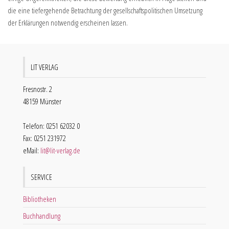
die eine tiefergehende Betrachtung der gesellschaftspolitischen Umsetzung
der Erklärungen notwendig erscheinen lassen.
LIT VERLAG
Fresnostr. 2
48159 Münster
Telefon: 0251 62032 0
Fax: 0251 231972
eMail:
lit@lit-verlag.de
SERVICE
Bibliotheken
Buchhandlung