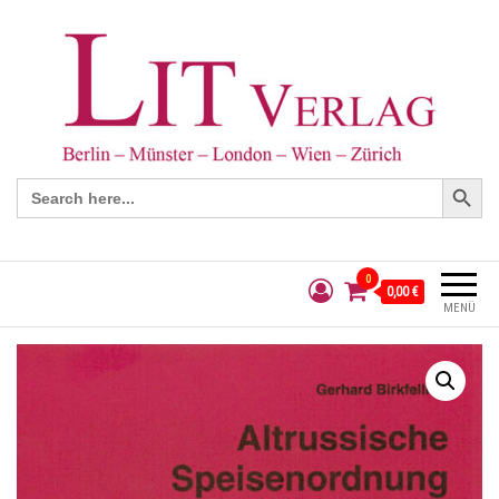
Search Button
Search
for:
0
0,00 €
MENÜ