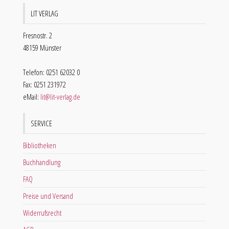
LIT VERLAG
Fresnostr. 2
48159 Münster
Telefon: 0251 62032 0
Fax: 0251 231972
eMail:
lit@lit-verlag.de
SERVICE
Bibliotheken
Buchhandlung
FAQ
Preise und Versand
Widerrufsrecht