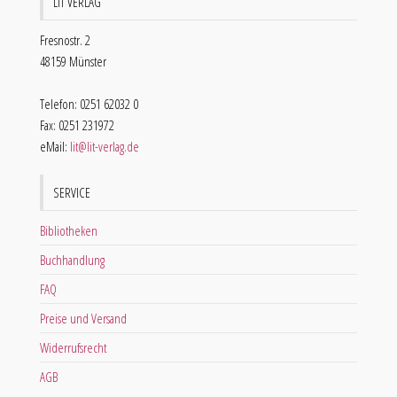
LIT VERLAG
Fresnostr. 2
48159 Münster
Telefon: 0251 62032 0
Fax: 0251 231972
eMail:
lit@lit-verlag.de
SERVICE
Bibliotheken
Buchhandlung
FAQ
Preise und Versand
Widerrufsrecht
AGB