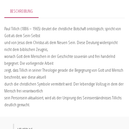
BESCHREIBUNG
Paul Tillich (1886 – 1965) deutet die christliche Botschaft ontologisch; spricht von
Gott als dem Sein-Selbst
und von Jesus dem Christus als dem Neuen Sein. Diese Deutung widerspricht
nicht dem biblischen Zeugnis,
wonach Gott dem Menschen in der Geschichte souverän und frei handelnd
begegnet. Die vorliegende Arbeit
zeigt, dass Tillich in seiner Theologie gerade die Begegnung von Gott und Mensch
beschreibt, wie diese aktuell
durch die christlichen Symbole vermittelt wird. Der lebendige Vollzug in dem der
Mensch frei verantwortlich
sein Personsein aktualisiert, wird als der Ursprung des Seinsverständnisses Tillichs
deutlich gemacht.