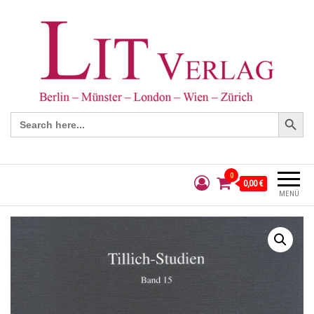
Search Button
Search
for:
0
0,00 €
MENÜ