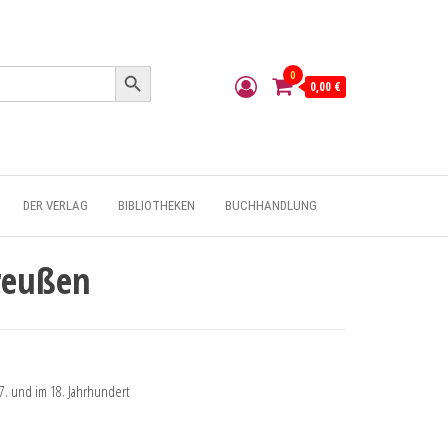
Search Button
0
0,00 €
DER VERLAG
BIBLIOTHEKEN
BUCHHANDLUNG
reußen
17. und im 18. Jahrhundert