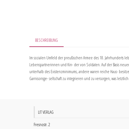
BESCHREIBUNG
Im sozialen Umfeld der preußischen Armee des 18. Jahrhunderts lebt
Lebenspartnerinnen und Kin- der von Soldaten. Auf der Basis neuen
unterhalb des Existenzminimums, andere waren reiche Haus- besit
Garnisonsge- sellschaft zu integrieren und zu versorgen, was letztlich
LIT VERLAG
Fresnostr. 2