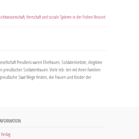
ichtswissenschaft
,
Herrschaft und soziale Systeme in der Frühen Neuzeit
sellschaft Preußens waren Ehefrauen, Soldatenliebste, illegitime
 preußischer Soldatenfrauen. Viele leb- ten mit ihren Familien
preußische Staat Wege finden, die Frauen und Kinder der
INFORMATION
 Verlag