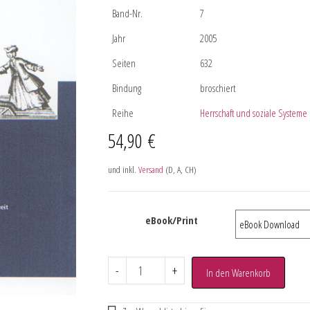
Band-Nr.
7
Jahr
2005
Seiten
632
Bindung
broschiert
Reihe
Herrschaft und soziale Systeme
54,90
€
und inkl.
Versand
(D, A, CH)
eBook/Print
-
+
In den Warenkorb