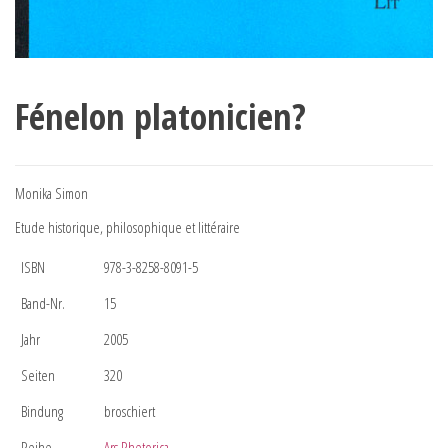
Fénelon platonicien?
Monika Simon
Etude historique, philosophique et littéraire
ISBN
978-3-8258-8091-5
Band-Nr.
15
Jahr
2005
Seiten
320
Bindung
broschiert
Reihe
Ars Rhetorica