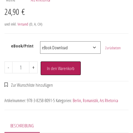
24,90
€
und inkl.
Versand
(D, A, CH)
eBook/Print
Zurücksetzen
-
+
In den Warenkorb
Artikelnummer:
978-3-8258-8091-5
Kategorien:
Berlin
,
Romanistik
,
Ars Rhetorica
BESCHREIBUNG