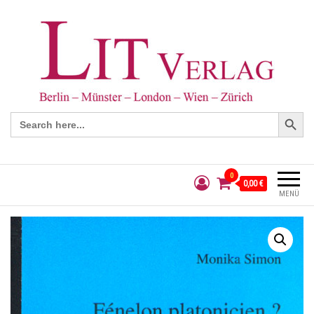
Search Button
Search
for:
0
0,00 €
MENÜ