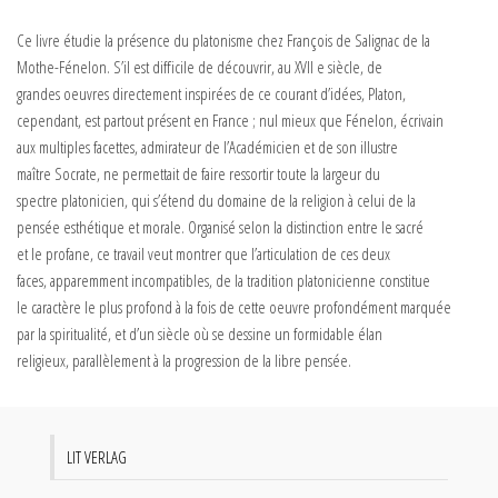
Ce livre étudie la présence du platonisme chez François de Salignac de la
Mothe-Fénelon. S’il est difficile de découvrir, au XVII e siècle, de
grandes oeuvres directement inspirées de ce courant d’idées, Platon,
cependant, est partout présent en France ; nul mieux que Fénelon, écrivain
aux multiples facettes, admirateur de l’Académicien et de son illustre
maître Socrate, ne permettait de faire ressortir toute la largeur du
spectre platonicien, qui s’étend du domaine de la religion à celui de la
pensée esthétique et morale. Organisé selon la distinction entre le sacré
et le profane, ce travail veut montrer que l’articulation de ces deux
faces, apparemment incompatibles, de la tradition platonicienne constitue
le caractère le plus profond à la fois de cette oeuvre profondément marquée
par la spiritualité, et d’un siècle où se dessine un formidable élan
religieux, parallèlement à la progression de la libre pensée.
LIT VERLAG