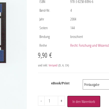
ISBN
978-3-8258-8096-6
Band-Nr.
4
Jahr
2004
Seiten
144
Bindung
broschiert
Reihe
Recht: Forschung und Wissensch
9,90
€
und inkl.
Versand
(D, A, CH)
eBook/Print
-
+
In den Warenkorb