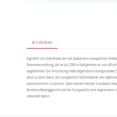
BESCHREIBUNG
Eigentlich ein Unterthema der viel diskutierten europäischen Verfa
Parteienverordnung, die im Juli 2004 in Kraft getreten ist, von offizi
ausgeblendet. Die Verordnung erklärt abgehobene Kunstprodukte (“
allein zu dem Zweck, die europäischen Dachverbände der etabliert
subventionieren zu können. Dabei werden fast alle Grundsätze missa
Bundesverfassungsgericht und der Europarat für eine angemessene ö
entwickelt haben.