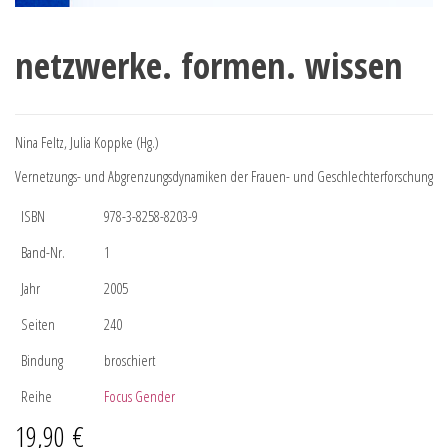
netzwerke. formen. wissen
Nina Feltz, Julia Koppke (Hg.)
Vernetzungs- und Abgrenzungsdynamiken der Frauen- und Geschlechterforschung
ISBN
978-3-8258-8203-9
Band-Nr.
1
Jahr
2005
Seiten
240
Bindung
broschiert
Reihe
Focus Gender
19,90
€