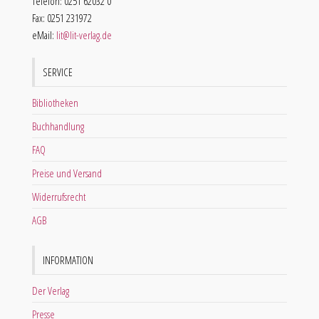
Telefon: 0251 62032 0
Fax: 0251 231972
eMail:
lit@lit-verlag.de
SERVICE
Bibliotheken
Buchhandlung
FAQ
Preise und Versand
Widerrufsrecht
AGB
INFORMATION
Der Verlag
Presse