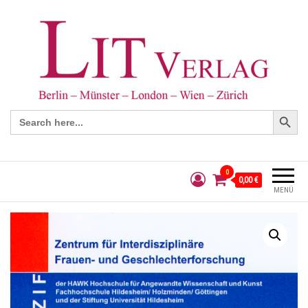
Search Button
Search
for:
0
0,00 €
MENÜ